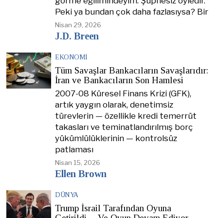
görme eğilimindeyim. Şüphesiz öyledir.
Peki ya bundan çok daha fazlasıysa? Bir
Nisan 29, 2026
J.D. Breen
EKONOMI
Tüm Savaşlar Bankacıların Savaşlarıdır:
İran ve Bankacıların Son Hamlesi
2007-08 Küresel Finans Krizi (GFK),
artık yaygın olarak, denetimsiz
türevlerin — özellikle kredi temerrüt
takasları ve teminatlandırılmış borç
yükümlülüklerinin — kontrolsüz
patlaması
Nisan 15, 2026
Ellen Brown
DÜNYA
Trump İsrail Tarafından Oyuna
Getirildi… Ve Oyun Devam Ediyor