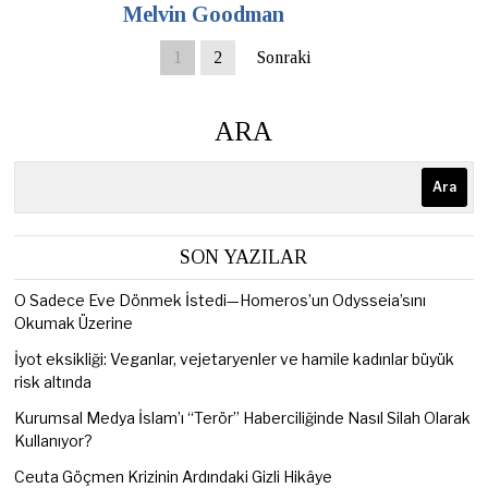
Melvin Goodman
1
2
Sonraki
ARA
Ara
SON YAZILAR
O Sadece Eve Dönmek İstedi—Homeros’un Odysseia’sını
Okumak Üzerine
İyot eksikliği: Veganlar, vejetaryenler ve hamile kadınlar büyük
risk altında
Kurumsal Medya İslam’ı “Terör” Haberciliğinde Nasıl Silah Olarak
Kullanıyor?
Ceuta Göçmen Krizinin Ardındaki Gizli Hikâye