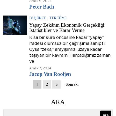
Aralık 9, 2024
Peter Bach
DÜŞÜNCE
·
TERCÜME
Yapay Zekânın Ekonomik Gerçekliği:
İstatistikler ve Karar Verme
Kısa bir süre öncesine kadar “yapay”
ifadesi olumsuz bir çağrışıma sahipti.
Oysa “zekâ,” arayışımızı uzaya kadar
taşıyan bir kavram. Harcadığımız zaman
ve
Aralık 7, 2024
Jacop Van Rooijen
1
2
3
Sonraki
ARA
Ara