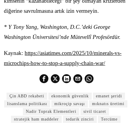
kimsenin “kazanabileceği” bir şey olmayan krizlerden
diğerine savrulmasına artık izin vermeyin.
* Y Tony Yang, Washington, D.C.’deki George
Washington Üniversitesi’nde Mütevellî Profesördür.
Kaynak:
https://asiatimes.com/2025/10/minerals-vs-
microchips-how-to-stop-a-supply-chain-war/
Çin ABD rekabeti
ekonomik güvenlik
emanet şeridi
lisanslama politikası
mikroçip savaşı
mıknatıs üretimi
Nadir Toprak Elementleri
sivil ticaret
stratejik ham maddeler
tedarik zinciri
Tercüme