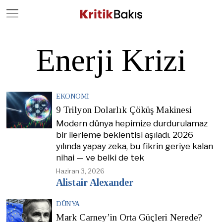
Close
Geç
Enerji Krizi
EKONOMI
9 Trilyon Dolarlık Çöküş Makinesi
Modern dünya hepimize durdurulamaz
bir ilerleme beklentisi aşıladı. 2026
yılında yapay zeka, bu fikrin geriye kalan
nihai — ve belki de tek
Haziran 3, 2026
Alistair Alexander
DÜNYA
Mark Carney’in Orta Güçleri Nerede?