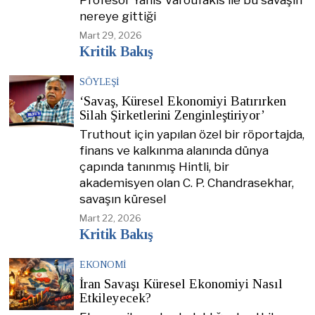
Profesör Yanis Varoufakis ile bu savaşın
nereye gittiği
Mart 29, 2026
Kritik Bakış
SÖYLEŞI
‘Savaş, Küresel Ekonomiyi Batırırken
Silah Şirketlerini Zenginleştiriyor’
Truthout için yapılan özel bir röportajda,
finans ve kalkınma alanında dünya
çapında tanınmış Hintli, bir
akademisyen olan C. P. Chandrasekhar,
savaşın küresel
Mart 22, 2026
Kritik Bakış
EKONOMI
İran Savaşı Küresel Ekonomiyi Nasıl
Etkileyecek?