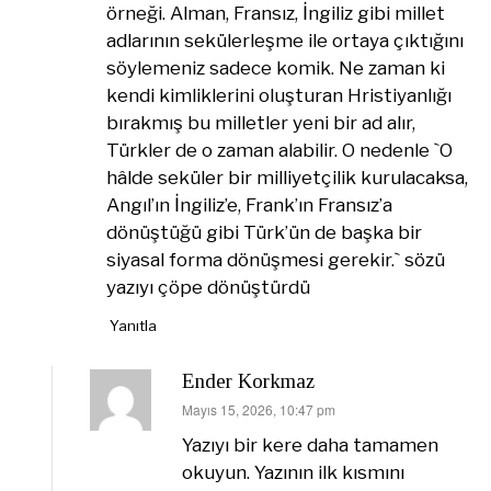
örneği. Alman, Fransız, İngiliz gibi millet
adlarının sekülerleşme ile ortaya çıktığını
söylemeniz sadece komik. Ne zaman ki
kendi kimliklerini oluşturan Hristiyanlığı
bırakmış bu milletler yeni bir ad alır,
Türkler de o zaman alabilir. O nedenle `O
hâlde seküler bir milliyetçilik kurulacaksa,
Angıl’ın İngiliz’e, Frank’ın Fransız’a
dönüştüğü gibi Türk’ün de başka bir
siyasal forma dönüşmesi gerekir.` sözü
yazıyı çöpe dönüştürdü
Yanıtla
Ender Korkmaz
dedi
Mayıs 15, 2026, 10:47 pm
ki:
Yazıyı bir kere daha tamamen
okuyun. Yazının ilk kısmını