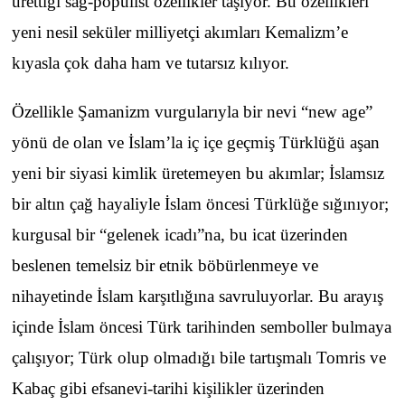
ürettiği sağ-popülist özellikler taşıyor. Bu özellikleri
yeni nesil seküler milliyetçi akımları Kemalizm’e
kıyasla çok daha ham ve tutarsız kılıyor.
Özellikle Şamanizm vurgularıyla bir nevi “new age”
yönü de olan ve İslam’la iç içe geçmiş Türklüğü aşan
yeni bir siyasi kimlik üretemeyen bu akımlar; İslamsız
bir altın çağ hayaliyle İslam öncesi Türklüğe sığınıyor;
kurgusal bir “gelenek icadı”na, bu icat üzerinden
beslenen temelsiz bir etnik böbürlenmeye ve
nihayetinde İslam karşıtlığına savruluyorlar. Bu arayış
içinde İslam öncesi Türk tarihinden semboller bulmaya
çalışıyor; Türk olup olmadığı bile tartışmalı Tomris ve
Kabaç gibi efsanevi-tarihi kişilikler üzerinden