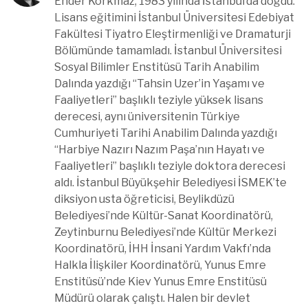
Ender Korkmaz; 1983 yılında İstanbul’da doğdu.
Lisans eğitimini İstanbul Üniversitesi Edebiyat
Fakültesi Tiyatro Eleştirmenliği ve Dramaturji
Bölümünde tamamladı. İstanbul Üniversitesi
Sosyal Bilimler Enstitüsü Tarih Anabilim
Dalında yazdığı “Tahsin Uzer’in Yaşamı ve
Faaliyetleri” başlıklı teziyle yüksek lisans
derecesi, aynı üniversitenin Türkiye
Cumhuriyeti Tarihi Anabilim Dalında yazdığı
“Harbiye Nazırı Nazım Paşa’nın Hayatı ve
Faaliyetleri” başlıklı teziyle doktora derecesi
aldı. İstanbul Büyükşehir Belediyesi İSMEK’te
diksiyon usta öğreticisi, Beylikdüzü
Belediyesi’nde Kültür-Sanat Koordinatörü,
Zeytinburnu Belediyesi’nde Kültür Merkezi
Koordinatörü, İHH İnsani Yardım Vakfı’nda
Halkla İlişkiler Koordinatörü, Yunus Emre
Enstitüsü’nde Kiev Yunus Emre Enstitüsü
Müdürü olarak çalıştı. Halen bir devlet