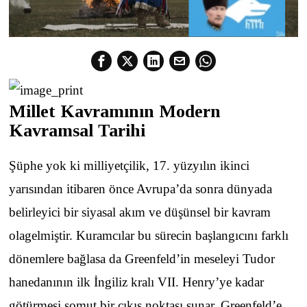
Millet Kavramının Modern
Kavramsal Tarihi
Şüphe yok ki milliyetçilik, 17. yüzyılın ikinci
yarısından itibaren önce Avrupa’da sonra dünyada
belirleyici bir siyasal akım ve düşünsel bir kavram
olagelmiştir. Kuramcılar bu sürecin başlangıcını farklı
dönemlere bağlasa da Greenfeld’in meseleyi Tudor
hanedanının ilk İngiliz kralı VII. Henry’ye kadar
götürmesi somut bir çıkış noktası sunar. Greenfeld’e