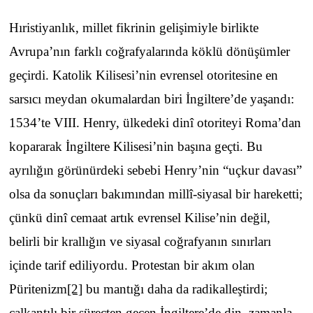
Hıristiyanlık, millet fikrinin gelişimiyle birlikte
Avrupa’nın farklı coğrafyalarında köklü dönüşümler
geçirdi. Katolik Kilisesi’nin evrensel otoritesine en
sarsıcı meydan okumalardan biri İngiltere’de yaşandı:
1534’te VIII. Henry, ülkedeki dinî otoriteyi Roma’dan
kopararak İngiltere Kilisesi’nin başına geçti. Bu
ayrılığın görünürdeki sebebi Henry’nin “uçkur davası”
olsa da sonuçları bakımından millî-siyasal bir hareketti;
çünkü dinî cemaat artık evrensel Kilise’nin değil,
belirli bir krallığın ve siyasal coğrafyanın sınırları
içinde tarif ediliyordu. Protestan bir akım olan
Püritenizm
[2]
bu mantığı daha da radikalleştirdi;
çalkantılı bir süreçten geçen İngiltere’de din, zamanla