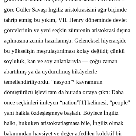
göre Güller Savaşı İngiliz aristokrasisini ağır biçimde
tahrip etmiş; bu yıkım, VII. Henry döneminde devlet
görevlerinin ve yeni seçkin zümrenin aristokrasi dışına
açılmasına zemin hazırlamıştı. Geleneksel hiyerarşide
bu yükselişin meşrulaştırılması kolay değildi; çünkü
soyluluk, kan ve soy anlatılarıyla — çoğu zaman
abartılmış ya da uydurulmuş hikâyelerle —
temellendiriliyordu. “nasyon”¹ kavramının
dönüştürücü işlevi tam da burada ortaya çıktı: Daha
önce seçkinleri imleyen “nation”
[1]
kelimesi, “people”
yani halkla özdeşleşmeye başladı. Böylece İngiliz
halkı, hukuken aristokratlaşmasa bile, İngiliz olmak
bakımından haysiyet ve değer atfedilen kolektif bir