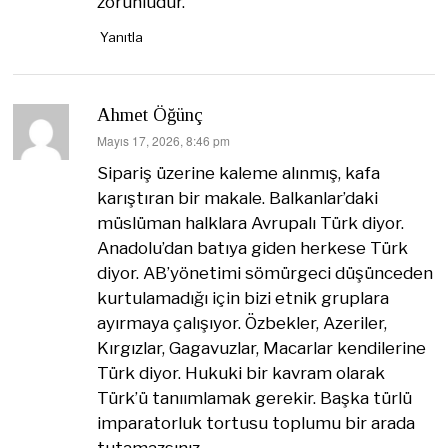
zorunludur.
Yanıtla
Ahmet Öğünç
dedi
Mayıs 17, 2026, 8:46 pm
ki:
Sipariş üzerine kaleme alınmış, kafa
karıştıran bir makale. Balkanlar’daki
müslüman halklara Avrupalı Türk diyor.
Anadolu’dan batıya giden herkese Türk
diyor. AB’yönetimi sömürgeci düşünceden
kurtulamadığı için bizi etnik gruplara
ayırmaya çalışıyor. Özbekler, Azeriler,
Kırgızlar, Gagavuzlar, Macarlar kendilerine
Türk diyor. Hukuki bir kavram olarak
Türk’ü tanıımlamak gerekir. Başka türlü
imparatorluk tortusu toplumu bir arada
tutamazsınız.