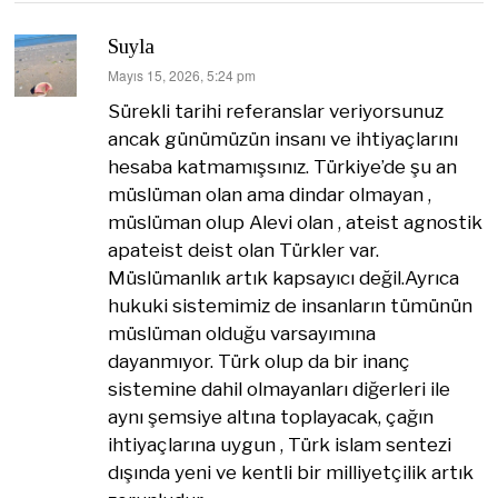
Suyla
dedi
Mayıs 15, 2026, 5:24 pm
ki:
Sürekli tarihi referanslar veriyorsunuz
ancak günümüzün insanı ve ihtiyaçlarını
hesaba katmamışsınız. Türkiye’de şu an
müslüman olan ama dindar olmayan ,
müslüman olup Alevi olan , ateist agnostik
apateist deist olan Türkler var.
Müslümanlık artık kapsayıcı değil.Ayrıca
hukuki sistemimiz de insanların tümünün
müslüman olduğu varsayımına
dayanmıyor. Türk olup da bir inanç
sistemine dahil olmayanları diğerleri ile
aynı şemsiye altına toplayacak, çağın
ihtiyaçlarına uygun , Türk islam sentezi
dışında yeni ve kentli bir milliyetçilik artık