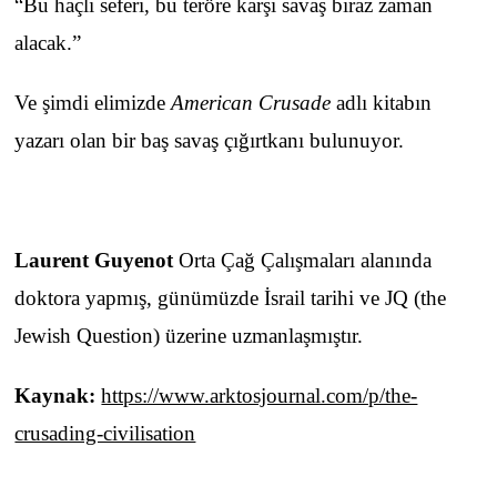
“Bu haçlı seferi, bu teröre karşı savaş biraz zaman
alacak.”
Ve şimdi elimizde
American Crusade
adlı kitabın
yazarı olan bir baş savaş çığırtkanı bulunuyor.
Laurent Guyenot
Orta Çağ Çalışmaları alanında
doktora yapmış, günümüzde İsrail tarihi ve JQ (the
Jewish Question) üzerine uzmanlaşmıştır.
Kaynak:
https://www.arktosjournal.com/p/the-
crusading-civilisation