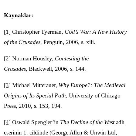
Kaynaklar:
[1]
Christopher Tyerman,
God’s War: A New History
of the Crusades,
Penguin, 2006, s. xiii.
[2]
Norman Housley,
Contesting the
Crusades,
Blackwell, 2006, s. 144.
[3]
Michael Mitterauer,
Why Europe?: The Medieval
Origins of Its Special Path,
University of Chicago
Press, 2010, s. 153, 194.
[4]
Oswald Spengler’in
The Decline of the West
adlı
eserinin 1. cildinde (George Allen & Unwin Ltd,