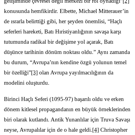
gelişiminde çevresel değil merkezi bir rol oynadığı”
[2]
konusunda hemfikirdir. Elbette, Michael Mitterauer’in
de ısrarla belirttiği gibi, her şeyden önemlisi, “Haçlı
seferleri hareketi, Batı Hıristiyanlığının savaşa karşı
tutumunda radikal bir değişime yol açarak, Batı
düşünce tarihinin dönüm noktası oldu.” Aynı zamanda
bu durum, “Avrupa’nın kendine özgü yolunun temel
bir özelliği”
[3]
olan Avrupa yayılmacılığının da
modelini oluşturdu.
Birinci Haçlı Seferi (1095-97) başarılı oldu ve erken
dönem kitlesel propagandanın en büyük örneklerinden
biri olarak kutlandı. Antik Yunanlılar için Truva Savaşı
neyse, Avrupalılar için de o hale geldi.
[4]
Christopher