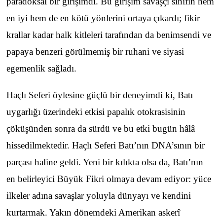
paradoksal bir girişimdi. Bu girişim savaşçı sınıfın hem
en iyi hem de en kötü yönlerini ortaya çıkardı; fikir
krallar kadar halk kitleleri tarafından da benimsendi ve
papaya benzeri görülmemiş bir ruhani ve siyasi
egemenlik sağladı.
Haçlı Seferi öylesine güçlü bir deneyimdi ki, Batı
uygarlığı üzerindeki etkisi papalık otokrasisinin
çöküşünden sonra da sürdü ve bu etki bugün hâlâ
hissedilmektedir. Haçlı Seferi Batı’nın DNA’sının bir
parçası haline geldi. Yeni bir kılıkta olsa da, Batı’nın
en belirleyici Büyük Fikri olmaya devam ediyor: yüce
ilkeler adına savaşlar yoluyla dünyayı ve kendini
kurtarmak. Yakın dönemdeki Amerikan askerî