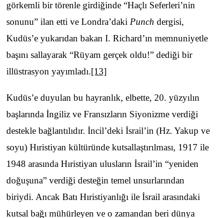
görkemli bir törenle girdiğinde “Haçlı Seferleri’nin
sonunu” ilan etti ve Londra’daki
Punch
dergisi,
Kudüs’e yukarıdan bakan I. Richard’ın memnuniyetle
başını sallayarak “Rüyam gerçek oldu!” dediği bir
illüstrasyon yayımladı.
[13]
Kudüs’e duyulan bu hayranlık, elbette, 20. yüzyılın
başlarında İngiliz ve Fransızların Siyonizme verdiği
destekle bağlantılıdır. İncil’deki İsrail’in (Hz. Yakup ve
soyu) Hıristiyan kültüründe kutsallaştırılması, 1917 ile
1948 arasında Hıristiyan ulusların İsrail’in “yeniden
doğuşuna” verdiği desteğin temel unsurlarından
biriydi. Ancak Batı Hıristiyanlığı ile İsrail arasındaki
kutsal bağı mühürleyen ve o zamandan beri dünya