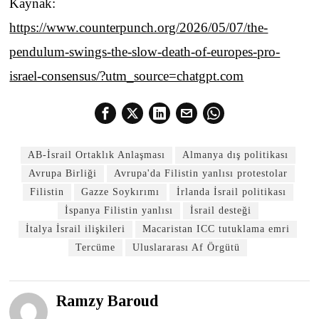
Kaynak:
https://www.counterpunch.org/2026/05/07/the-
pendulum-swings-the-slow-death-of-europes-pro-
israel-consensus/?utm_source=chatgpt.com
AB-İsrail Ortaklık Anlaşması
Almanya dış politikası
Avrupa Birliği
Avrupa'da Filistin yanlısı protestolar
Filistin
Gazze Soykırımı
İrlanda İsrail politikası
İspanya Filistin yanlısı
İsrail desteği
İtalya İsrail ilişkileri
Macaristan ICC tutuklama emri
Tercüme
Uluslararası Af Örgütü
Ramzy Baroud