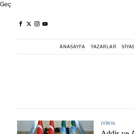
Close
Geç
ANASAYFA
YAZARLAR
SIYA
DÜNYA
Addis ve A