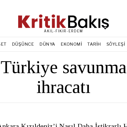
AKIL-FİKİR-ERDEM
SET
DÜŞÜNCE
DÜNYA
EKONOMI
TARIH
SÖYLEŞI
Türkiye savunma
ihracatı
nkara Kızıldeniz’i Nasıl Daha İstikrarlı 