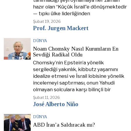
tanımladığı şeyi oynamaya her zaman
hazır olan “Küçük İsrail”e dönüşmektedir
— tıpkı ülke liderliğinden
Şubat 19, 2026
Prof. Jurgen Mackert
DÜNYA
Noam Chomsky Nasıl Kurumların En
Sevdiği Radikal Oldu
Chomsky’nin Epstein’a yönelik
sergilediği yakınlık, kibbutz yaşamını
idealize etmesi ve İsrail lobisine yönelik
incelemeyi saptırması, onun Yahudi
olmayan solculara karşı bilinçli bir
Şubat 11, 2026
José Alberto Niño
DÜNYA
ABD İran’a Saldıracak mı?