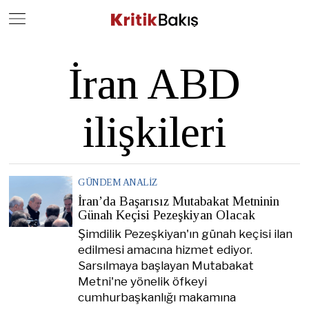
Close
Geç
İran ABD
ilişkileri
GÜNDEM ANALIZ
İran’da Başarısız Mutabakat Metninin
Günah Keçisi Pezeşkiyan Olacak
Şimdilik Pezeşkiyan'ın günah keçisi ilan
edilmesi amacına hizmet ediyor.
Sarsılmaya başlayan Mutabakat
Metni'ne yönelik öfkeyi
cumhurbaşkanlığı makamına