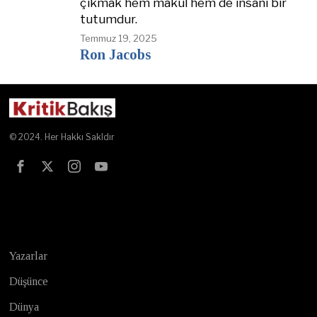
çıkmak hem makul hem de insani bir
tutumdur.
Temmuz 19, 2025
Ron Jacobs
© 2024. Her Hakkı Sakldır
Test
Yazarlar
Düşünce
Dünya