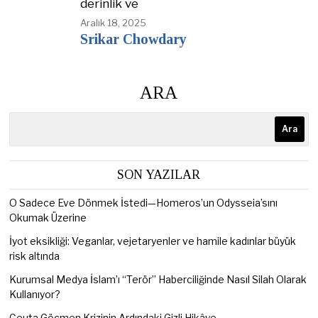
derinlik ve
Aralık 18, 2025
Srikar Chowdary
ARA
Ara
SON YAZILAR
O Sadece Eve Dönmek İstedi—Homeros’un Odysseia’sını
Okumak Üzerine
İyot eksikliği: Veganlar, vejetaryenler ve hamile kadınlar büyük
risk altında
Kurumsal Medya İslam’ı “Terör” Haberciliğinde Nasıl Silah Olarak
Kullanıyor?
Ceuta Göçmen Krizinin Ardındaki Gizli Hikâye