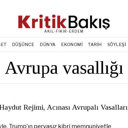
AKIL-FİKİR-ERDEM
SET
DÜŞÜNCE
DÜNYA
EKONOMI
TARIH
SÖYLEŞI
Avrupa vasallığı
Haydut Rejimi, Acınası Avrupalı Vasalları
niyle, Trump’ın pervasız kibri memnuniyetle