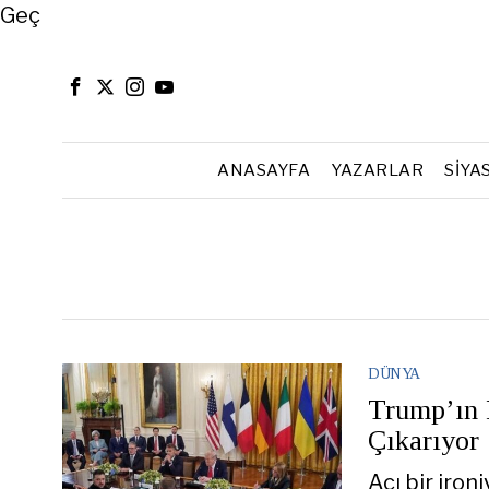
Close
Geç
ANASAYFA
YAZARLAR
SIYA
DÜNYA
Trump’ın 
Çıkarıyor
Acı bir iro