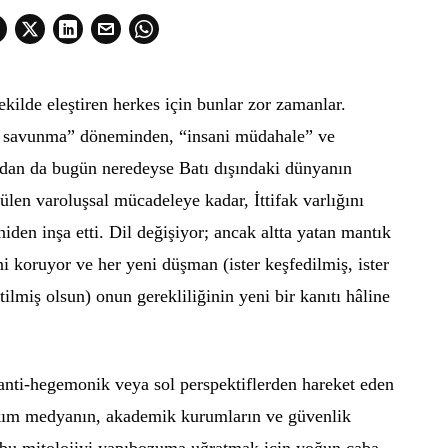
ekilde eleştiren herkes için bunlar zor zamanlar.
savunma” döneminden, “insani müdahale” ve
adan da bugün neredeyse Batı dışındaki dünyanın
len varoluşsal mücadeleye kadar, İttifak varlığını
niden inşa etti. Dil değişiyor; ancak altta yatan mantık
koruyor ve her yeni düşman (ister keşfedilmiş, ister
etilmiş olsun) onun gerekliliğinin yeni bir kanıtı hâline
, anti-hegemonik veya sol perspektiflerden hareket eden
a akım medyanın, akademik kurumların ve güvenlik
ı bu mitolojiyi yapıbozuma uğratmak için yoğun çaba