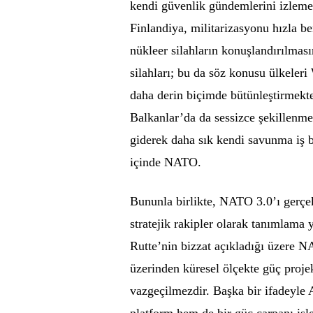
kendi güvenlik gündemlerini izlemek
Finlandiya, militarizasyonu hızla be
nükleer silahların konuşlandırılmas
silahları; bu da söz konusu ülkeler
daha derin biçimde bütünleştirmekte
Balkanlar’da da sessizce şekillenme
giderek daha sık kendi savunma iş 
içinde NATO.
Bununla birlikte, NATO 3.0’ı gerçek
stratejik rakipler olarak tanımlama y
Rutte’nin bizzat açıkladığı üzere 
üzerinden küresel ölçekte güç proj
vazgeçilmezdir. Başka bir ifadeyle 
platform hem de bir güç çarpanı iş