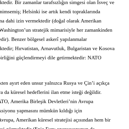
tedir. Bir zamanlar tarafsızlığın simgesi olan İsveç ve
nimsemiş; Helsinki ise artık kendi topraklarında
ına dahi izin vermektedir (doğal olarak Amerikan
i Washington’un stratejik mimarisiyle her zamankinden
dir). Benzer bölgesel askerî yapılanmalar
ktedir; Hırvatistan, Arnavutluk, Bulgaristan ve Kosova
birliğini güçlendirmeyi dile getirmektedir: NATO
ten ayırt eden unsur yalnızca Rusya ve Çin’i açıkça
a da küresel hedeflerini ilan etme isteği değildir.
NATO, Amerika Birleşik Devletleri’nin Avrupa
eksiyonu yapmasını mümkün kıldığı için
Avrupa, Amerikan küresel stratejisi açısından hem bir
levi görmektedir (Epic Fury operasyonunun da