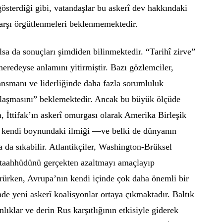
gösterdiği gibi, vatandaşlar bu askerî dev hakkındaki
 karşı örgütlenmeleri beklenmemektedir.
a da sonuçları şimdiden bilinmektedir. “Tarihî zirve”
 neredeyse anlamını yitirmiştir. Bazı gözlemciler,
nansmanı ve liderliğinde daha fazla sorumluluk
aşmasını” beklemektedir. Ancak bu büyük ölçüde
, İttifak’ın askerî omurgası olarak Amerika Birleşik
k kendi boynundaki ilmiği —ve belki de dünyanın
da sıkabilir. Atlantikçiler, Washington-Brüksel
 taahhüdünü gerçekten azaltmayı amaçlayıp
ürken, Avrupa’nın kendi içinde çok daha önemli bir
 yeni askerî koalisyonlar ortaya çıkmaktadır. Baltık
ınlıklar ve derin Rus karşıtlığının etkisiyle giderek