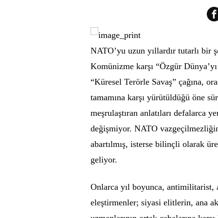
NATO’yu uzun yıllardır tutarlı bir ş
Komünizme karşı “Özgür Dünya’yı 
“Küresel Terörle Savaş” çağına, or
tamamına karşı yürütüldüğü öne sürü
meşrulaştıran anlatıları defalarca ye
değişmiyor. NATO vazgeçilmezliğini 
abartılmış, isterse bilinçli olarak ür
geliyor.
Onlarca yıl boyunca, antimilitarist
eleştirmenler; siyasi elitlerin, an
uzmanlarının ortak çabalarına karş