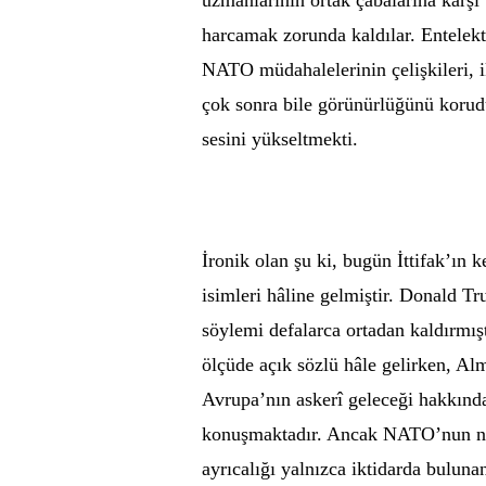
harcamak zorunda kaldılar. Entelektü
NATO müdahalelerinin çelişkileri, i
çok sonra bile görünürlüğünü korudu
sesini yükseltmekti.
İronik olan şu ki, bugün İttifak’ın k
isimleri hâline gelmiştir. Donald 
söylemi defalarca ortadan kaldırmışt
ölçüde açık sözlü hâle gelirken, A
Avrupa’nın askerî geleceği hakkında
konuşmaktadır. Ancak NATO’nun ne
ayrıcalığı yalnızca iktidarda buluna