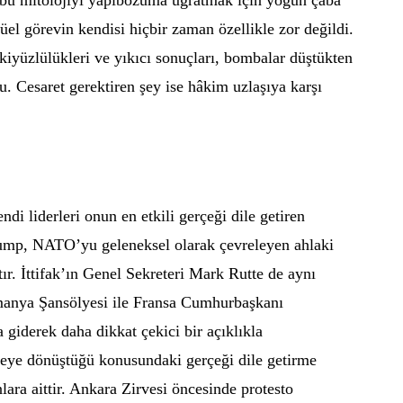
el görevin kendisi hiçbir zaman özellikle zor değildi.
kiyüzlülükleri ve yıkıcı sonuçları, bombalar düştükten
. Cesaret gerektiren şey ise hâkim uzlaşıya karşı
endi liderleri onun en etkili gerçeği dile getiren
Trump, NATO’yu geleneksel olarak çevreleyen ahlaki
ır. İttifak’ın Genel Sekreteri Mark Rutte de aynı
lmanya Şansölyesi ile Fransa Cumhurbaşkanı
 giderek daha dikkat çekici bir açıklıkla
ye dönüştüğü konusundaki gerçeği dile getirme
nlara aittir. Ankara Zirvesi öncesinde protesto