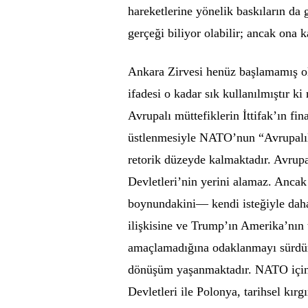
hareketlerine yönelik baskıların da 
gerçeği biliyor olabilir; ancak ona
Ankara Zirvesi henüz başlamamış ols
ifadesi o kadar sık kullanılmıştır ki
Avrupalı müttefiklerin İttifak’ın fi
üstlenmesiyle NATO’nun “Avrupalıl
retorik düzeyde kalmaktadır. Avrupa
Devletleri’nin yerini alamaz. Anca
boynundakini— kendi isteğiyle daha 
ilişkisine ve Trump’ın Amerika’nın
amaçlamadığına odaklanmayı sürdür
dönüşüm yaşanmaktadır. NATO içinde
Devletleri ile Polonya, tarihsel kırg