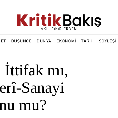
AKIL-FİKİR-ERDEM
SET
DÜŞÜNCE
DÜNYA
EKONOMI
TARIH
SÖYLEŞI
İttifak mı,
erî-Sanayi
onu mu?