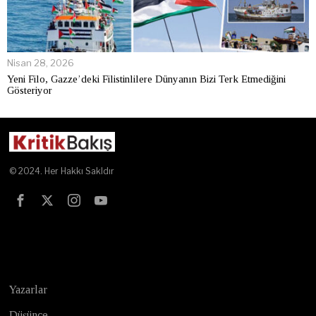
Nisan 28, 2026
Yeni Filo, Gazze’deki Filistinlilere Dünyanın Bizi Terk Etmediğini
Gösteriyor
© 2024. Her Hakkı Sakldır
Test
Yazarlar
Düşünce