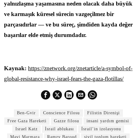
yalnızlaşma yaşamasına neden olacak daha büyük
ve karmaşık küresel sürecin vazgeçilmez bir
parçasıdırlar — ve bu süreç, şimdiden kayda değer
başarılar elde etmiş durumdadır.
Kaynak:
https://znetwork.org/znetarticle/a-symbol-of-
global-resistance-why-israel-fears-the-gaza-flotillas/
Ben-Gvir
Conscience Filosu
Filistin Direnişi
Free Gaza Hareketi
Gazze filosu
insani yardım gemisi
Israel Katz
İsrail ablukası
İsrail’in izolasyonu
Mavi Marmara
Ramzy Baroud
sivil toplum hareketi