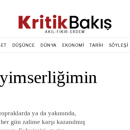
AKIL-FİKİR-ERDEM
SET
DÜŞÜNCE
DÜNYA
EKONOMI
TARIH
SÖYLEŞI
yimserliğimin
topraklarda ya da yakınında,
her gün zalime karşı kazanılmış