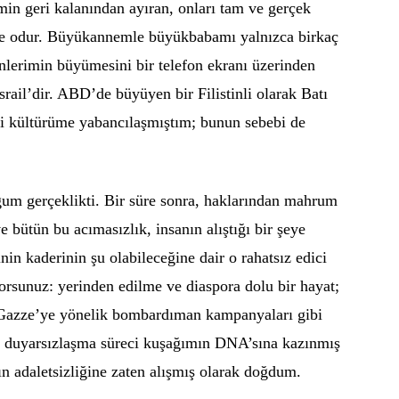
emin geri kalanından ayıran, onları tam ve gerçek
e odur. Büyükannemle büyükbabamı yalnızca birkaç
nlerimin büyümesini bir telefon ekranı üzerinden
ail’dir. ABD’de büyüyen bir Filistinli olarak Batı
i kültürüme yabancılaşmıştım; bunun sebebi de
um gerçeklikti. Bir süre sonra, haklarından mahrum
e bütün bu acımasızlık, insanın alıştığı bir şeye
nin kaderinin şu olabileceğine dair o rahatsız edici
rsunuz: yerinden edilme ve diaspora dolu bir hayat;
 Gazze’ye yönelik bombardıman kampanyaları gibi
Bu duyarsızlaşma süreci kuşağımın DNA’sına kazınmış
ın adaletsizliğine zaten alışmış olarak doğdum.