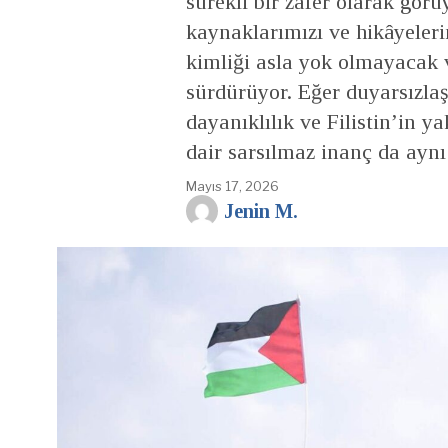
sürekli bir zafer olarak gör
kaynaklarımızı ve hikâyeler
kimliği asla yok olmayacak 
sürdürüyor. Eğer duyarsızl
dayanıklılık ve Filistin’in 
dair sarsılmaz inanç da aynı 
Mayıs 17, 2026
Jenin M.