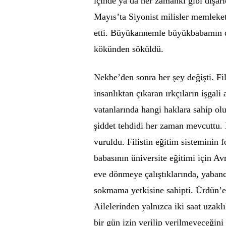
içinde ya da her zamanki gibi dışarı
Mayıs’ta Siyonist milisler memleketl
etti. Büyükannemle büyükbabamın ço
kökünden söküldü.
Nekbe’den sonra her şey değişti. Fil
insanlıktan çıkaran ırkçıların işgali
vatanlarında hangi haklara sahip ol
şiddet tehdidi her zaman mevcuttu.
vuruldu. Filistin eğitim sisteminin
babasının üniversite eğitimi için A
eve dönmeye çalıştıklarında, yabancı
sokmama yetkisine sahipti. Ürdün’e
Ailelerinden yalnızca iki saat uzakl
bir gün izin verilip verilmeyeceğin