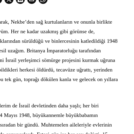
arak, Nekbe’den sağ kurtulanların ve onunla birlikte
yüm. Her ne kadar uzakmış gibi görünse de,
aklarından sürüldüğü ve binlercesinin katledildiği 1948
nesil uzağım. Britanya İmparatorluğu tarafından
eni İsrail yerleşimci sömürge projesini kurmak uğruna
abildikleri herkesi öldürdü, tecavüze uğrattı, yerinden
i bu tek gün, toprağı dökülen kanla ve gelecek on yıllara
erim de İsrail devletinden daha yaşlı; her biri
 14 Mayıs 1948, büyükannemle büyükbabamın
radan bir gündü. Muhtemelen aileleriyle evlerinin