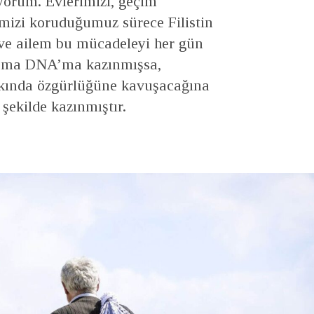
üyorum. Evlerimizi, geçim
imizi koruduğumuz sürece Filistin
ve ailem bu mücadeleyi her gün
aşma DNA’ma kazınmışsa,
yakında özgürlüğüne kavuşacağına
şekilde kazınmıştır.