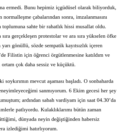
na ermedi. Bunu hepimiz içgüdüsel olarak biliyorduk,
ın normalleşme çabalarından sonra, imzalanmasını
n toplumuna sahte bir rahatlık hissi musallat oldu.
sıra gerçekleşen protestolar ve ara sıra yükselen öfke
n yarı gönüllü, sözde sempatik kayıtsızlık içeren
’de Filistin için öğrenci örgütlenmesine katıldım ve
i ortam çok daha sessiz ve küçüktü.
eki soykırımın mevcut aşaması başladı. O sonbaharda
deneyimleyeceğimi sanmıyorum. 6 Ekim gecesi her şey
muştum; ardından sabah vardiyam için saat 04.30’da
imlerle patlıyordu. Kulaklıklarımı bütün zaman
ttiğimi, dünyada neyin değiştiğinden habersiz
ra izlediğimi hatırlıyorum.