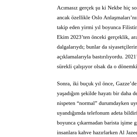
Acımasız gerçek şu ki Nekbe hiç so
ancak özellikle Oslo Anlaşmaları’n
takip eden yirmi yıl boyunca Filisti
Ekim 2023’ten önceki gerçeklik, ara 
dalgalarıydı; bunlar da siyasetçileri
açıklamalarıyla bastırılıyordu. 2021
sürekli çalışıyor olsak da o dönemk
Sonra, iki buçuk yıl önce, Gazze’d
yaşadığım şekilde hayatı bir daha 
nispeten “normal” durumdayken uyu
uyandığımda telefonum adeta bildir
boyunca çıkarmadan barista işime gi
insanlara kahve hazırlarken Al Jazee