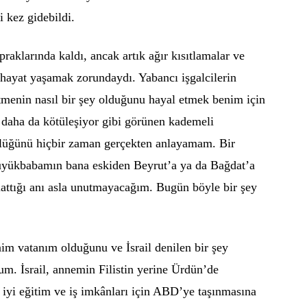
 kez gidebildi.
raklarında kaldı, ancak artık ağır kısıtlamalar ve
r hayat yaşamak zorundaydı. Yabancı işgalcilerin
tmenin nasıl bir şey olduğunu hayal etmek benim için
k daha da kötüleşiyor gibi görünen kademeli
lüğünü hiçbir zaman gerçekten anlayamam. Bir
üyükbabamın bana eskiden Beyrut’a ya da Bağdat’a
lattığı anı asla unutmayacağım. Bugün böyle bir şey
nim vatanım olduğunu ve İsrail denilen bir şey
um. İsrail, annemin Filistin yerine Ürdün’de
iyi eğitim ve iş imkânları için ABD’ye taşınmasına