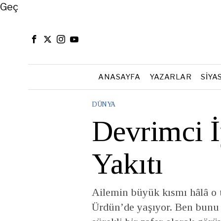
Close
Geç
ANASAYFA
YAZARLAR
SIYA
DÜNYA
Devrimci İ
Yakıtı
Ailemin büyük kısmı hâlâ o 
Ürdün’de yaşıyor. Ben bunu 