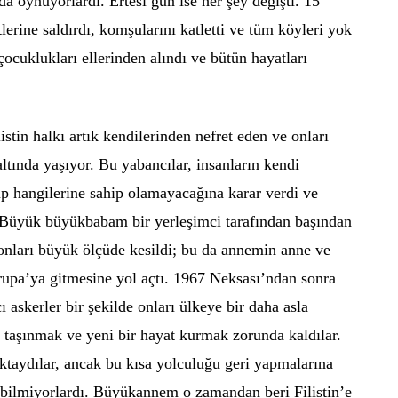
da oynuyorlardı. Ertesi gün ise her şey değişti. 15
erine saldırdı, komşularını katletti ve tüm köyleri yok
cuklukları ellerinden alındı ve bütün hayatları
istin halkı artık kendilerinden nefret eden ve onları
 altında yaşıyor. Bu yabancılar, insanların kendi
up hangilerine sahip olamayacağına karar verdi ve
 Büyük büyükbabam bir yerleşimci tarafından başından
 fonları büyük ölçüde kesildi; bu da annemin anne ve
vrupa’ya gitmesine yol açtı. 1967 Neksası’ndan sonra
 askerler bir şekilde onları ülkeye bir daha asla
 taşınmak ve yeni bir hayat kurmak zorunda kaldılar.
ıktaydılar, ancak bu kısa yolculuğu geri yapmalarına
i bilmiyorlardı. Büyükannem o zamandan beri Filistin’e