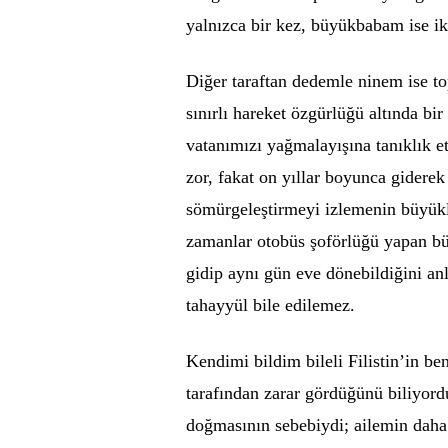
yalnızca bir kez, büyükbabam ise iki
Diğer taraftan dedemle ninem ise top
sınırlı hareket özgürlüğü altında bi
vatanımızı yağmalayışına tanıklık e
zor, fakat on yıllar boyunca gidere
sömürgeleştirmeyi izlemenin büyük
zamanlar otobüs şoförlüğü yapan b
gidip aynı gün eve dönebildiğini an
tahayyül bile edilemez.
Kendimi bildim bileli Filistin’in be
tarafından zarar gördüğünü biliyord
doğmasının sebebiydi; ailemin daha 