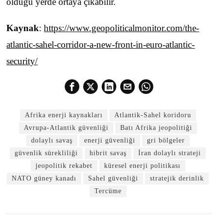
olduğu yerde ortaya çıkabilir.
Kaynak
:
https://www.geopoliticalmonitor.com/the-
atlantic-sahel-corridor-a-new-front-in-euro-atlantic-
security/
Afrika enerji kaynakları
Atlantik-Sahel koridoru
Avrupa-Atlantik güvenliği
Batı Afrika jeopolitiği
dolaylı savaş
enerji güvenliği
gri bölgeler
güvenlik sürekliliği
hibrit savaş
İran dolaylı strateji
jeopolitik rekabet
küresel enerji politikası
NATO güney kanadı
Sahel güvenliği
stratejik derinlik
Tercüme