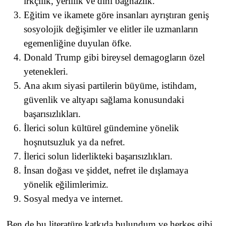
ırkçılık, yerlilik ve dini bağnazlık.
Eğitim ve ikamete göre insanları ayrıştıran geniş
sosyolojik değişimler ve elitler ile uzmanların
egemenliğine duyulan öfke.
Donald Trump gibi bireysel demagogların özel
yetenekleri.
Ana akım siyasi partilerin büyüme, istihdam,
güvenlik ve altyapı sağlama konusundaki
başarısızlıkları.
İlerici solun kültürel gündemine yönelik
hoşnutsuzluk ya da nefret.
İlerici solun liderlikteki başarısızlıkları.
İnsan doğası ve şiddet, nefret ile dışlamaya
yönelik eğilimlerimiz.
Sosyal medya ve internet.
Ben de bu literatüre katkıda bulundum ve herkes gibi