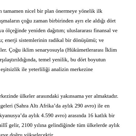
in tamamen nicel bir plan önermeye yönelik ilk
ışmaların çoğu zaman birbirinden ayrı ele aldığı dört
ya ölçeğinde yeniden dağıtım; uluslararası finansal ve
 enerji sistemlerinin radikal bir dönüşümü; ve
mler. Çoğu iklim senaryosuyla (Hükümetlerarası İklim
rşılaştırıldığında, temel yenilik, bu dört boyutun
itsizlik ile yeterliliği analizin merkezine
rkezinde ülkeler arasındaki yakınsama yer almaktadır.
leri (Sahra Altı Afrika’da aylık 290 avro) ile en
yanusya’da aylık 4.590 avro) arasında 16 katlık bir
illî gelir, 2100 yılına gelindiğinde tüm ülkelerde aylık
zeye doğru yükselecektir.