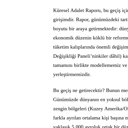
Küresel Adalet Raporu, bu geçiş iç
girişimdir. Rapor, günümüzdeki tart
boyutu bir araya getirmektedir: dün
ekonomik düzenin köklü bir reformu;
tüketim kalıplarında önemli değişi
Değişikliği Paneli’ninkiler dâhil) ka
tamamını birlikte modellememiz ve eş
yerleştirmemizdir.
Bu geçiş ne getirecektir? Bunun me
Günümüzde dünyanın en yoksul bölge
zengin bölgeleri (Kuzey Amerika/Ok
farkla ayrılan ortalama kişi başına m
yaklaşık 5.000 avroluk ortak bir dü