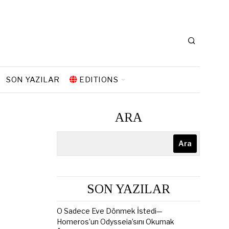
SON YAZILAR
EDITIONS
ARA
Ara
SON YAZILAR
O Sadece Eve Dönmek İstedi—
Homeros’un Odysseia’sını Okumak