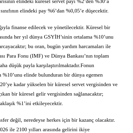
 yarısının elindeki küresel servet payı %2’den %30’a
 sınıfının elindeki pay %6’dan %0,05’e düşecektir.
ıyla finanse edilecek ve yönetilecektir. Küresel bir
 arasında her yıl dünya GSYİH’sinin ortalama %10’unu
harcayacaktır; bu oran, bugün yardım harcamaları ile
rası Para Fonu (IMF) ve Dünya Bankası’nın toplam
daha düşük payla karşılaştırılmaktadır.Fonun
n %10’unu elinde bulunduran bir dünya egemen
%20’ye kadar yükselen bir küresel servet vergisinden ve
ıkan bir küresel gelir vergisinden sağlanacaktır;
aklaşık %1’ini etkileyecektir.
sfer değil, neredeyse herkes için bir kazanç olacaktır.
6 ile 2100 yılları arasında gelirini ikiye