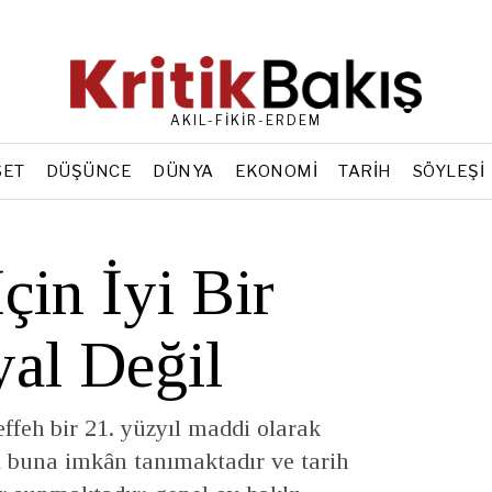
AKIL-FİKİR-ERDEM
SET
DÜŞÜNCE
DÜNYA
EKONOMI
TARIH
SÖYLEŞI
çin İyi Bir
al Değil
effeh bir 21. yüzyıl maddi olarak
buna imkân tanımaktadır ve tarih