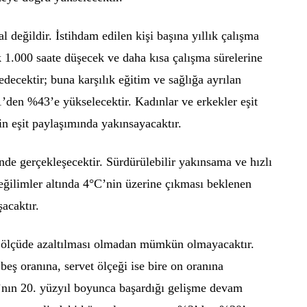
değildir. İstihdam edilen kişi başına yıllık çalışma
k 1.000 saate düşecek ve daha kısa çalışma sürelerine
ecektir; buna karşılık eğitim ve sağlığa ayrılan
1’den %43’e yükselecektir. Kadınlar ve erkekler eşit
in eşit paylaşımında yakınsayacaktır.
nde gerçekleşecektir. Sürdürülebilir yakınsama ve hızlı
ğilimler altında 4°C’nin üzerine çıkması beklenen
acaktır.
li ölçüde azaltılması olmadan mümkün olmayacaktır.
 beş oranına, servet ölçeği ise bire on oranına
’nın 20. yüzyıl boyunca başardığı gelişme devam