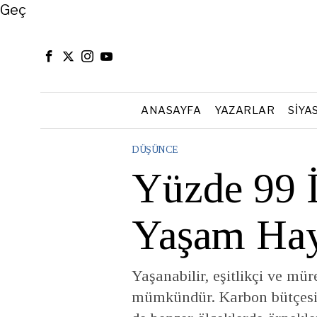
Close
Geç
ANASAYFA
YAZARLAR
SIYA
DÜŞÜNCE
Yüzde 99 İ
Yaşam Hay
Yaşanabilir, eşitlikçi ve mür
mümkündür. Karbon bütçesi 