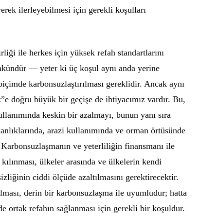
erek ilerleyebilmesi için gerekli koşulları
iği ile herkes için yüksek refah standartlarını
kündür — yeter ki üç koşul aynı anda yerine
ı biçimde karbonsuzlaştırılması gereklidir. Ancak aynı
k”e doğru büyük bir geçişe de ihtiyacımız vardır. Bu,
llanımında keskin bir azalmayı, bunun yanı sıra
kanlıklarında, arazi kullanımında ve orman örtüsünde
. Karbonsuzlaşmanın ve yeterliliğin finansmanı ile
 kılınması, ülkeler arasında ve ülkelerin kendi
tsizliğinin ciddi ölçüde azaltılmasını gerektirecektir.
tılması, derin bir karbonsuzlaşma ile uyumludur; hatta
de ortak refahın sağlanması için gerekli bir koşuldur.