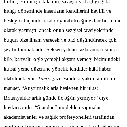
Fisher, görünüşte kitabını, savaşın yol açtığı gıda
kıtlığı döneminde insanların kendilerini keyifli ve
besleyici biçimde nasıl doyurabileceğine dair bir rehber
olarak yazmıştı; ancak onun sezgisel tavsiyelerinde
bugün bize ilham verecek ve bizi düşündürecek çok
şey bulunmaktadır. Seksen yıldan fazla zaman sonra
bile, kahvaltı-öğle yemeği-akşam yemeği biçimindeki
kutsal yeme düzenine yönelik tehditler hâlâ haber
olabilmektedir:
Times
gazetesindeki yakın tarihli bir
manşet, “Atıştırmalıklarla beslenen bir ulus:
Britanyalılar artık günde üç öğün yemiyor” diye
haykırıyordu. “Standart” modelden sapmalar,
akademisyenler ve sağlık profesyonelleri tarafından
araştırma konusu yapılmakta; gıda perakendecileri ise