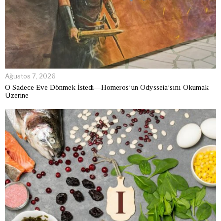
Ağustos 7, 2026
O Sadece Eve Dönmek İstedi—Homeros’un Odysseia’sını Okumak
Üzerine