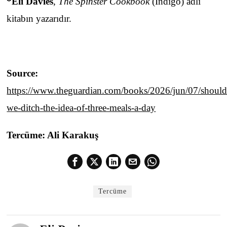
*Eli Davies
,
The Spinster Cookbook
(Indigo) adlı
kitabın yazarıdır.
Source:
https://www.theguardian.com/books/2026/jun/07/should
we-ditch-the-idea-of-three-meals-a-day
Tercüme: Ali Karakuş
Tercüme