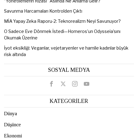
“Yönetilenlerin Rızası” Aslında Ne Anlama Gelir?
Savunma Harcamaları Kontrolden Çıktı
MİA Yapay Zeka Raporu-2: Teknorealizm Neyi Savunuyor?
O Sadece Eve Dönmek İstedi—Homeros’un Odysseia’sını
Okumak Üzerine
İyot eksikliği: Veganlar, vejetaryenler ve hamile kadınlar büyük
risk altında
SOSYAL MEDYA
KATEGORİLER
Dünya
Düşünce
Ekonomi