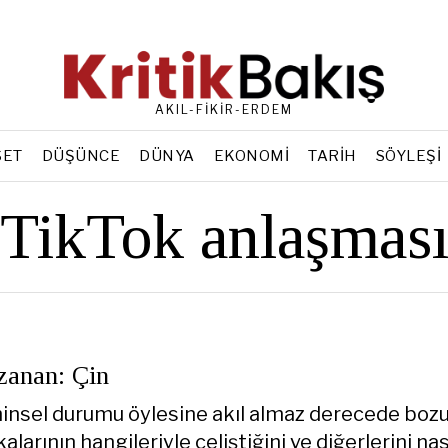
AKIL-FİKİR-ERDEM
SET
DÜŞÜNCE
DÜNYA
EKONOMI
TARIH
SÖYLEŞI
TikTok anlaşmas
anan: Çin
hinsel durumu öylesine akıl almaz derecede bozu
alarının hangileriyle çeliştiğini ve diğerlerini nas