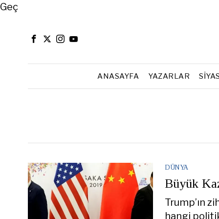
Close
Geç
ANASAYFA
YAZARLAR
SIYA
DÜNYA
Büyük Kaz
Trump’ın zi
hangi politik