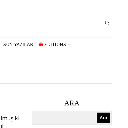
SON YAZILAR
EDITIONS
ı
ARA
lmuş ki,
Ara
ıl