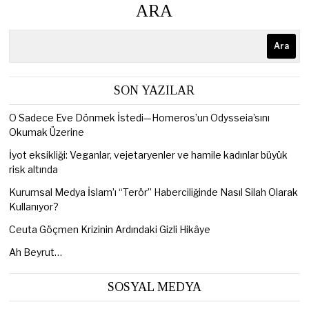
ARA
Ara
SON YAZILAR
O Sadece Eve Dönmek İstedi—Homeros’un Odysseia’sını
Okumak Üzerine
İyot eksikliği: Veganlar, vejetaryenler ve hamile kadınlar büyük
risk altında
Kurumsal Medya İslam’ı “Terör” Haberciliğinde Nasıl Silah Olarak
Kullanıyor?
Ceuta Göçmen Krizinin Ardındaki Gizli Hikâye
Ah Beyrut…
SOSYAL MEDYA