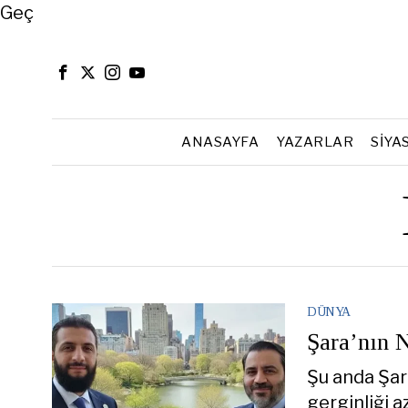
Close
Geç
ANASAYFA
YAZARLAR
SIYA
DÜNYA
Şara’nın 
Şu anda Şara
gerginliği 