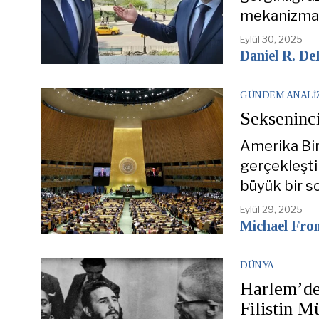
mekanizma, 
Eylül 30, 2025
Daniel R. De
GÜNDEM ANALI
Sekseninc
Amerika Birl
gerçekleşti
büyük bir so
Eylül 29, 2025
Michael Fro
DÜNYA
Harlem’de
Filistin M