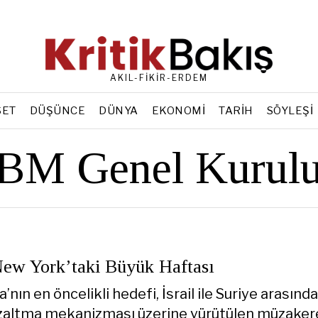
AKIL-FİKİR-ERDEM
SET
DÜŞÜNCE
DÜNYA
EKONOMI
TARIH
SÖYLEŞI
BM Genel Kurul
New York’taki Büyük Haftası
’nın en öncelikli hedefi, İsrail ile Suriye arasında
azaltma mekanizması üzerine yürütülen müzakere