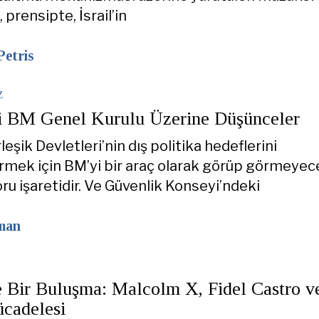
prensipte, İsrail’in
Petris
Z
i BM Genel Kurulu Üzerine Düşünceler
eşik Devletleri’nin dış politika hedeflerini
rmek için BM’yi bir araç olarak görüp görmeyece
ru işaretidir. Ve Güvenlik Konseyi’ndeki
man
 Bir Buluşma: Malcolm X, Fidel Castro v
ücadelesi