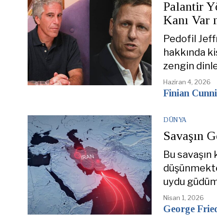
Palantir Y
Kanı Var 
Pedofil Jeff
hakkında kiş
zengin dinl
Haziran 4, 2026
Finian Cunn
DÜNYA
Savaşın G
Bu savaşın 
düşünmekte 
uydu güdüml
Nisan 1, 2026
George Fri