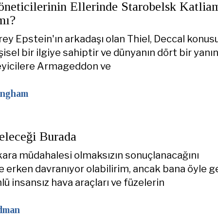
öneticilerinin Ellerinde Starobelsk Katlia
mı?
rey Epstein'ın arkadaşı olan Thiel, Deccal konus
isel bir ilgiye sahiptir ve dünyanın dört bir yanı
eyicilere Armageddon ve
ingham
eleceği Burada
kara müdahalesi olmaksızın sonuçlanacağını
erken davranıyor olabilirim, ancak bana öyle ge
ü insansız hava araçları ve füzelerin
edman