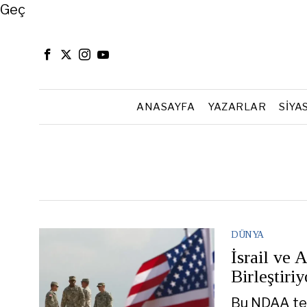
Close
Geç
ANASAYFA
YAZARLAR
SIYA
DÜNYA
İsrail ve 
Birleştiriy
Bu NDAA tehl