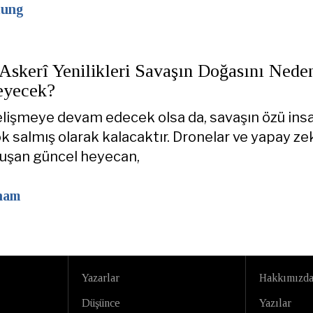
tung
skerî Yenilikleri Savaşın Doğasını Nede
eyecek?
elişmeye devam edecek olsa da, savaşın özü ins
k salmış olarak kalacaktır. Dronelar ve yapay ze
luşan güncel heyecan,
ham
Yazarlar
Hakkımızd
Düşünce
Yazılar