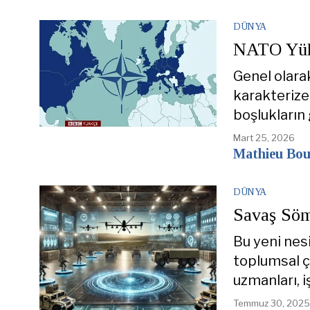
DÜNYA
NATO Yük
Genel olarak
karakterize
boşlukların
Mart 25, 2026
Mathieu Bou
DÜNYA
Savaş Sömü
Bu yeni nesi
toplumsal ça
uzmanları, i
Temmuz 30, 2025