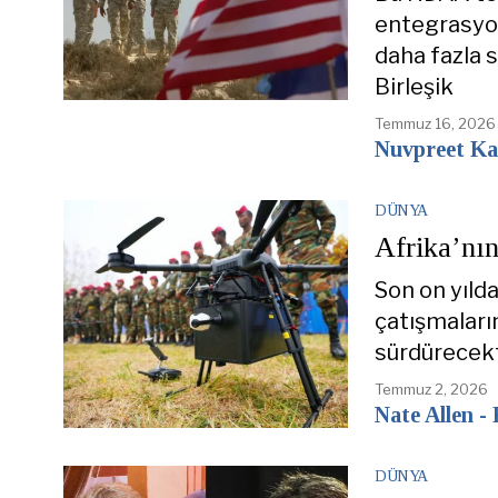
entegrasyon
daha fazla s
Birleşik
Temmuz 16, 2026
Nuvpreet Ka
DÜNYA
Afrika’nı
Son on yılda
çatışmaları
sürdürecekt
Temmuz 2, 2026
Nate Allen -
DÜNYA