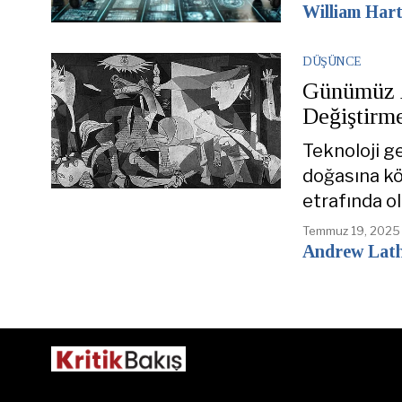
William Har
DÜŞÜNCE
Günümüz A
Değiştirm
Teknoloji g
doğasına kö
etrafında o
Temmuz 19, 2025
Andrew Lat