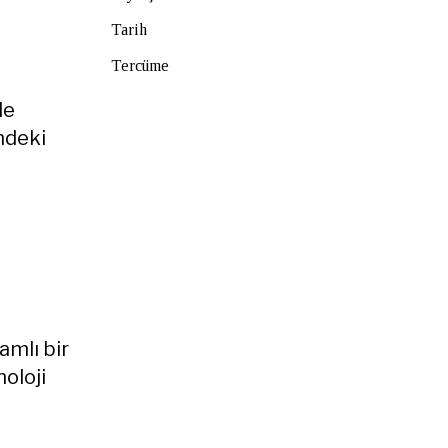
Tarih
Tercüme
le
ndeki
amlı bir
noloji