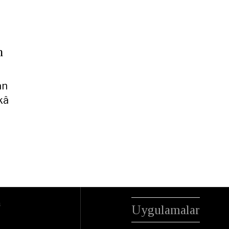
n
an
kâ
a
Uygulamalar