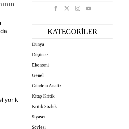
mının
u
nda
KATEGORİLER
Dünya
Düşünce
Ekonomi
Genel
Gündem Analiz
Kitap Kritik
liyor ki
Kritik Sözlük
Siyaset
Söyleşi