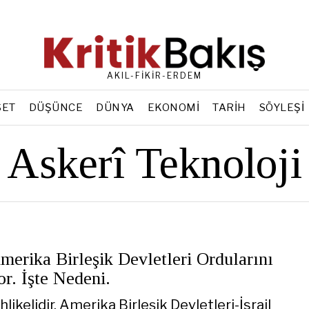
AKIL-FİKİR-ERDEM
SET
DÜŞÜNCE
DÜNYA
EKONOMI
TARIH
SÖYLEŞI
Askerî Teknoloji
Amerika Birleşik Devletleri Ordularını
or. İşte Nedeni.
ikelidir. Amerika Birleşik Devletleri-İsrail