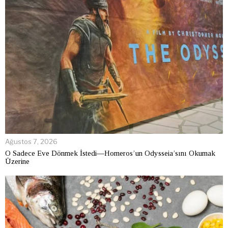
Ağustos 7, 2026
O Sadece Eve Dönmek İstedi—Homeros’un Odysseia’sını Okumak
Üzerine