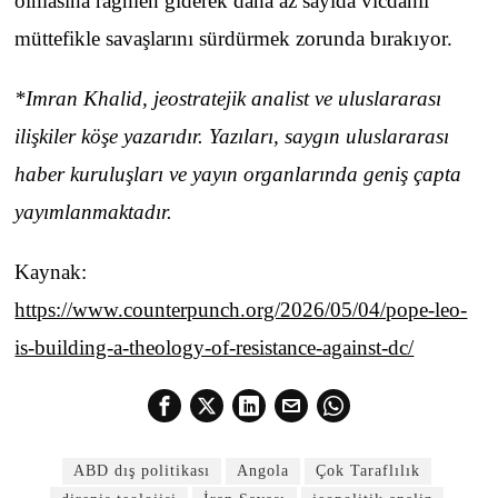
olmasına rağmen giderek daha az sayıda vicdanlı
müttefikle savaşlarını sürdürmek zorunda bırakıyor.
*Imran Khalid, jeostratejik analist ve uluslararası
ilişkiler köşe yazarıdır. Yazıları, saygın uluslararası
haber kuruluşları ve yayın organlarında geniş çapta
yayımlanmaktadır.
Kaynak:
https://www.counterpunch.org/2026/05/04/pope-leo-
is-building-a-theology-of-resistance-against-dc/
ABD dış politikası
Angola
Çok Taraflılık