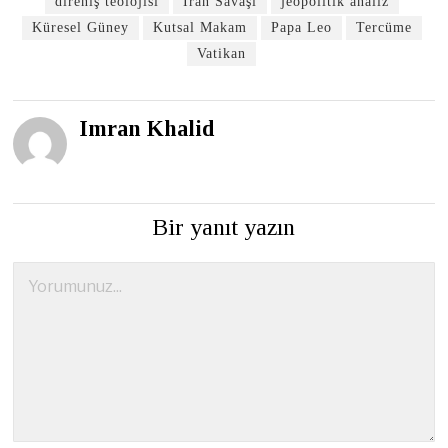
direniş teolojisi
İran Savaşı
jeopolitik analiz
Küresel Güney
Kutsal Makam
Papa Leo
Tercüme
Vatikan
Imran Khalid
Bir yanıt yazın