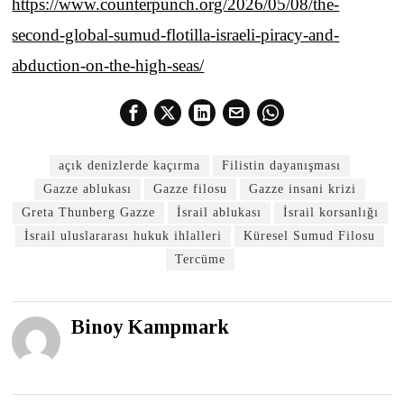
https://www.counterpunch.org/2026/05/08/the-
second-global-sumud-flotilla-israeli-piracy-and-
abduction-on-the-high-seas/
açık denizlerde kaçırma
Filistin dayanışması
Gazze ablukası
Gazze filosu
Gazze insani krizi
Greta Thunberg Gazze
İsrail ablukası
İsrail korsanlığı
İsrail uluslararası hukuk ihlalleri
Küresel Sumud Filosu
Tercüme
Binoy Kampmark