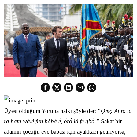
Üyesi olduğum Yoruba halkı şöyle der:
“Ọmọ Atiro to
ra bata wálé fún bàbá ẹ̀, ọ̀rọ̀ ló fẹ́ gbọ́.”
Sakat bir
adamın çocuğu eve babası için ayakkabı getiriyorsa,