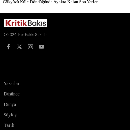
Gökyüzü Küle Döndüğünde Ayakta Kalan Son Yerler
© 2024. Her Hakkı Sakldır
Test
Yazarlar
Düşünce
Dünya
Söyleşi
Tarih