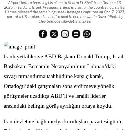
Airport before boarding his plane to Sharm El-Sheikh, on October 13,
2025 in Tel Aviv, Israel. President Trump is visiting the country hours after
Hamas released the remaining Israeli hostages captured on Oct. 7, 2023,
part of a US-brokered ceasefire deal to end the war in Gaza. (Photo by
Chip Somodevilla/Getty Images)
İranlı yetkililer ve ABD Başkanı Donald Trump, İsrail
Başbakanı Benjamin Netanyahu’nun Lübnan’daki
savaşı tırmandırma taahhüdüne karşı çıkarak,
Ortadoğu’daki çatışmaları sona erdirmeye yönelik
görüşmeler uzadıkça ABD’li ve İsrailli liderler
arasındaki belirgin görüş ayrılığını ortaya koydu.
İran devletine bağlı medya kuruluşları pazartesi günü,