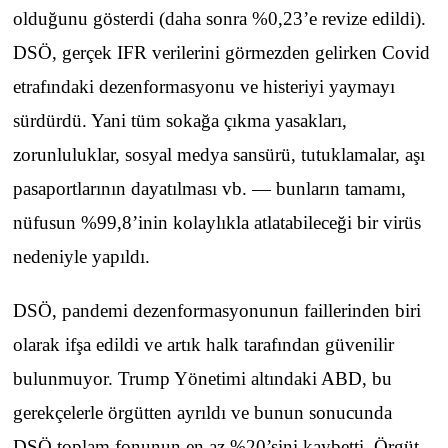
olduğunu gösterdi (daha sonra %0,23’e revize edildi).
DSÖ, gerçek IFR verilerini görmezden gelirken Covid
etrafındaki dezenformasyonu ve histeriyi yaymayı
sürdürdü. Yani tüm sokağa çıkma yasakları,
zorunluluklar, sosyal medya sansürü, tutuklamalar, aşı
pasaportlarının dayatılması vb. — bunların tamamı,
nüfusun %99,8’inin kolaylıkla atlatabileceği bir virüs
nedeniyle yapıldı.
DSÖ, pandemi dezenformasyonunun faillerinden biri
olarak ifşa edildi ve artık halk tarafından güvenilir
bulunmuyor. Trump Yönetimi altındaki ABD, bu
gerekçelerle örgütten ayrıldı ve bunun sonucunda
DSÖ toplam fonunun en az %20’sini kaybetti. Örgüt