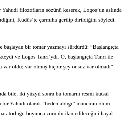
ir Yahudi filozofların sözünü keserek, Logos’un aslında
ndiğini, Kudüs’te çarmıha gerilip dirildiğini söyledi.
e başlayan bir tomar yazmayı sürdürdü: “Başlangıçta
kteydi ve Logos Tanrı’ydı. O, başlangıçta Tanrı ile
la var oldu; var olmuş hiçbir şey onsuz var olmadı”
nda bile, iki yüzyıl sonra bu tomarın resmi kutsal
 bir Yahudi olarak “beden aldığı” inancının ölüm
aratorluğu boyunca zorunlu ilan edileceğini hayal