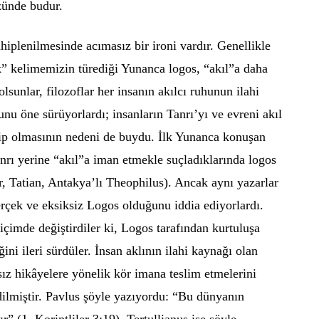
zünde budur.
hiplenilmesinde acımasız bir ironi vardır. Genellikle
k” kelimemizin türediği Yunanca logos, “akıl”a daha
olsunlar, filozoflar her insanın akılcı ruhunun ilahi
nu öne sürüyorlardı; insanların Tanrı’yı ve evreni akıl
ip olmasının nedeni de buydu. İlk Yunanca konuşan
Tanrı yerine “akıl”a iman etmekle suçladıklarında logos
r, Tatian, Antakya’lı Theophilus). Ancak aynı yazarlar
erçek ve eksiksiz Logos olduğunu iddia ediyorlardı.
çimde değiştirdiler ki, Logos tarafından kurtuluşa
ini ileri sürdüler. İnsan aklının ilahi kaynağı olan
sız hikâyelere yönelik kör imana teslim etmelerini
edilmiştir. Pavlus şöyle yazıyordu: “Bu dünyanın
ır” (1. Korintliler 3:19). Tertullianus ise şöyle