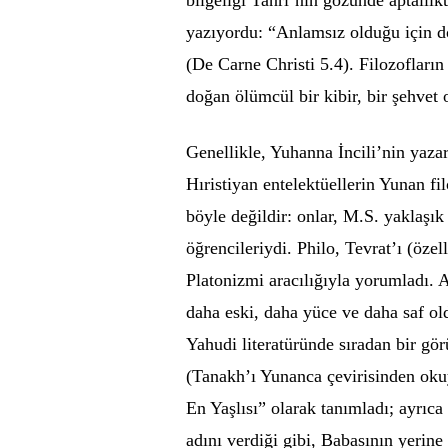
yazıyordu: “Anlamsız olduğu için d
(De Carne Christi 5.4). Filozofları
doğan ölümcül bir kibir, bir şehvet
Genellikle, Yuhanna İncili’nin yazar
Hıristiyan entelektüellerin Yunan fi
böyle değildir: onlar, M.S. yaklaşık
öğrencileriydi. Philo, Tevrat’ı (özel
Platonizmi aracılığıyla yorumladı. 
daha eski, daha yüce ve daha saf o
Yahudi literatüründe sıradan bir gör
(Tanakh’ı Yunanca çevirisinden ok
En Yaşlısı” olarak tanımladı; ayrıc
adını verdiği gibi, Babasının yerine