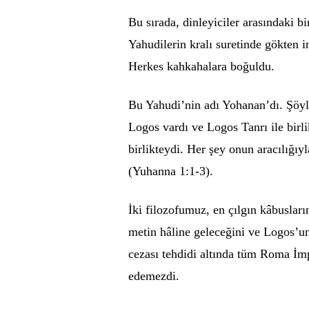
Bu sırada, dinleyiciler arasındaki b
Yahudilerin kralı suretinde gökten i
Herkes kahkahalara boğuldu.
Bu Yahudi’nin adı Yohanan’dı. Şöyl
Logos vardı ve Logos Tanrı ile birli
birlikteydi. Her şey onun aracılığıy
(Yuhanna 1:1-3).
İki filozofumuz, en çılgın kâbusları
metin hâline geleceğini ve Logos’un
cezası tehdidi altında tüm Roma İmp
edemezdi.