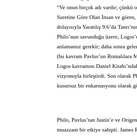
“Ve onun birçok adı vardır; çünkü 
Suretine Göre Olan İnsan ve gören, y
dolayısıyla Yaratılış 9:6’da Tanrı’nı
Philo’nun savunduğu üzere, Logos’
anlamamız gerekir; daha sonra gele
(bu kavram Pavlus’un Romalılara Me
Logos kavramını Daniel Kitabı’ndak
vizyonuyla birleştirdi. Son olarak 
kusursuz bir enkarnasyonu olarak gö
Philo, Pavlus’tan Justin’e ve Orige
muazzam bir etkiye sahipti. James R