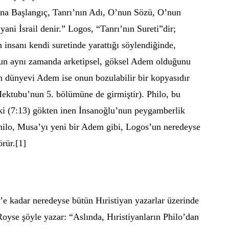
ona Başlangıç, Tanrı’nın Adı, O’nun Sözü, O’nun
ani İsrail denir.” Logos, “Tanrı’nın Sureti”dir;
n insanı kendi suretinde yarattığı söylendiğinde,
un aynı zamanda arketipsel, göksel Adem olduğunu
n dünyevi Adem ise onun bozulabilir bir kopyasıdır
ktubu’nun 5. bölümüne de girmiştir). Philo, bu
i (7:13) gökten inen İnsanoğlu’nun peygamberlik
Philo, Musa’yı yeni bir Adem gibi, Logos’un neredeyse
rür.[1]
n’e kadar neredeyse bütün Hıristiyan yazarlar üzerinde
oyse şöyle yazar: “Aslında, Hıristiyanların Philo’dan