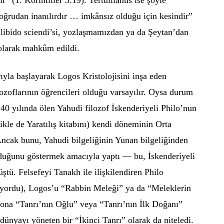
oğrudan inanılırdır … imkânsız olduğu için kesindir”
n libido sciendi’si, yozlaşmamızdan ya da Şeytan’dan
 olarak mahkûm edildi.
ıyla başlayarak Logos Kristolojisini inşa eden
lozoflarının öğrencileri olduğu varsayılır. Oysa durum
 40 yılında ölen Yahudi filozof İskenderiyeli Philo’nun
likle de Yaratılış kitabını) kendi döneminin Orta
Ancak bunu, Yahudi bilgeliğinin Yunan bilgeliğinden
lduğunu göstermek amacıyla yaptı — bu, İskenderiyeli
üştü. Felsefeyi Tanakh ile ilişkilendiren Philo
uyordu), Logos’u “Rabbin Meleği” ya da “Meleklerin
a ona “Tanrı’nın Oğlu” veya “Tanrı’nın İlk Doğanı”
 dünyayı yöneten bir “İkinci Tanrı” olarak da niteledi.