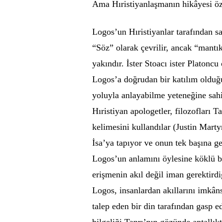
Ama Hıristiyanlaşmanın hikâyesi ö
Logos’un Hıristiyanlar tarafından sa
“Söz” olarak çevrilir, ancak “mantı
yakındır. İster Stoacı ister Platoncu 
Logos’a doğrudan bir katılım olduğu
yoluyla anlayabilme yeteneğine sah
Hıristiyan apologetler, filozofları 
kelimesini kullandılar (Justin Marty
İsa’ya tapıyor ve onun tek başına g
Logos’un anlamını öylesine köklü bi
erişmenin akıl değil iman gerektirdiğ
Logos, insanlardan akıllarını imkân
talep eden bir din tarafından gasp 
bilgeliği Tanrı’nın gözünde aptallıkt