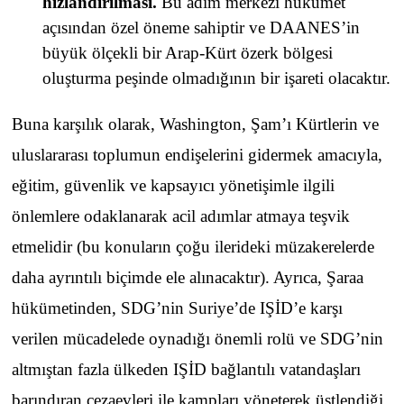
hızlandırılması.
Bu adım merkezi hükümet
açısından özel öneme sahiptir ve DAANES’in
büyük ölçekli bir Arap-Kürt özerk bölgesi
oluşturma peşinde olmadığının bir işareti olacaktır.
Buna karşılık olarak, Washington, Şam’ı Kürtlerin ve
uluslararası toplumun endişelerini gidermek amacıyla,
eğitim, güvenlik ve kapsayıcı yönetişimle ilgili
önlemlere odaklanarak acil adımlar atmaya teşvik
etmelidir (bu konuların çoğu ilerideki müzakerelerde
daha ayrıntılı biçimde ele alınacaktır). Ayrıca, Şaraa
hükümetinden, SDG’nin Suriye’de IŞİD’e karşı
verilen mücadelede oynadığı önemli rolü ve SDG’nin
altmıştan fazla ülkeden IŞİD bağlantılı vatandaşları
barındıran cezaevleri ile kampları yöneterek üstlendiği