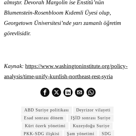
almıştır. Devorah Margolin ise Enstitü’nün
Blumenstein-Rosenbloom Kıdemli Üyesi olup,
Georgetown Üniversitesi’nde yarı zamanlı öğretim
görevlisidir.
Kaynak:
https://www.washingtoninstitute.org/policy-
analysis/time-unify-kurdish-northeast-rest-syria
ABD Suriye politikası
Deyrizor vilayeti
Esad sonrası dönem
IŞİD sonrası Suriye
Kürt özerk yönetimi
Kuzeydoğu Suriye
PKK-SDG ilişkisi
Şam yönetimi
SDG