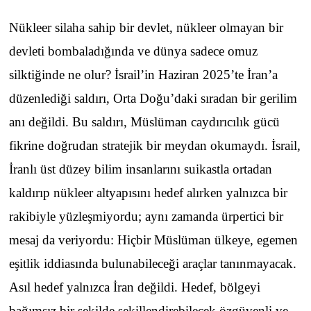
Nükleer silaha sahip bir devlet, nükleer olmayan bir
devleti bombaladığında ve dünya sadece omuz
silktiğinde ne olur? İsrail’in Haziran 2025’te İran’a
düzenlediği saldırı, Orta Doğu’daki sıradan bir gerilim
anı değildi. Bu saldırı, Müslüman caydırıcılık gücü
fikrine doğrudan stratejik bir meydan okumaydı. İsrail,
İranlı üst düzey bilim insanlarını suikastla ortadan
kaldırıp nükleer altyapısını hedef alırken yalnızca bir
rakibiyle yüzleşmiyordu; aynı zamanda ürpertici bir
mesaj da veriyordu: Hiçbir Müslüman ülkeye, egemen
eşitlik iddiasında bulunabileceği araçlar tanınmayacak.
Asıl hedef yalnızca İran değildi. Hedef, bölgeyi
bağımsız bir şekilde şekillendirebilecek özgüvenli ve