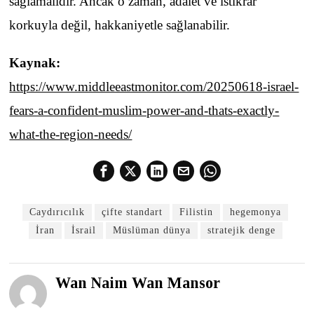
sağlamalıdır. Ancak o zaman, adalet ve istikrar
korkuyla değil, hakkaniyetle sağlanabilir.
Kaynak:
https://www.middleeastmonitor.com/20250618-israel-
fears-a-confident-muslim-power-and-thats-exactly-
what-the-region-needs/
Caydırıcılık
çifte standart
Filistin
hegemonya
İran
İsrail
Müslüman dünya
stratejik denge
Wan Naim Wan Mansor