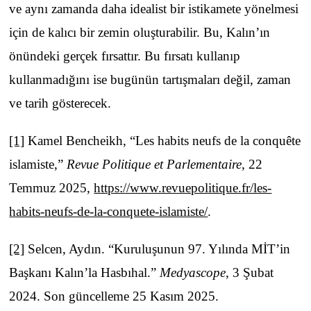
ve aynı zamanda daha idealist bir istikamete yönelmesi
için de kalıcı bir zemin oluşturabilir. Bu, Kalın’ın
önündeki gerçek fırsattır. Bu fırsatı kullanıp
kullanmadığını ise bugünün tartışmaları değil, zaman
ve tarih gösterecek.
[1]
Kamel Bencheikh, “Les habits neufs de la conquête
islamiste,”
Revue Politique et Parlementaire
, 22
Temmuz 2025,
https://www.revuepolitique.fr/les-
habits-neufs-de-la-conquete-islamiste/
.
[2]
Selcen, Aydın. “Kuruluşunun 97. Yılında MİT’in
Başkanı Kalın’la Hasbıhal.”
Medyascope
, 3 Şubat
2024. Son güncelleme 25 Kasım 2025.