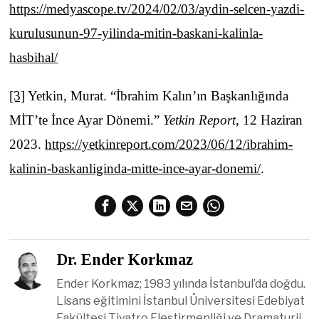
https://medyascope.tv/2024/02/03/aydin-selcen-yazdi-
kurulusunun-97-yilinda-mitin-baskani-kalinla-
hasbihal/
[3]
Yetkin, Murat. “İbrahim Kalın’ın Başkanlığında
MİT’te İnce Ayar Dönemi.”
Yetkin Report
, 12 Haziran
2023.
https://yetkinreport.com/2023/06/12/ibrahim-
kalinin-baskanliginda-mitte-ince-ayar-donemi/
.
Dr. Ender Korkmaz
Ender Korkmaz; 1983 yılında İstanbul’da doğdu.
Lisans eğitimini İstanbul Üniversitesi Edebiyat
Fakültesi Tiyatro Eleştirmenliği ve Dramaturji