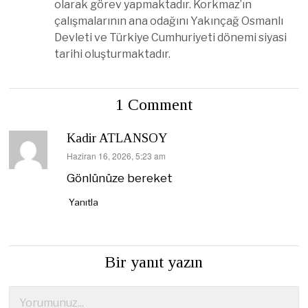
olarak görev yapmaktadır. Korkmaz’ın
çalışmalarının ana odağını Yakınçağ Osmanlı
Devleti ve Türkiye Cumhuriyeti dönemi siyasi
tarihi oluşturmaktadır.
1 Comment
Kadir ATLANSOY
dedi
Haziran 16, 2026, 5:23 am
ki:
Gönlünüze bereket
Yanıtla
Bir yanıt yazın