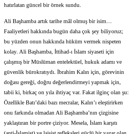
hatırlatan güncel bir örnek sundu.
Ali Başhamba artık tarihe mâl olmuş bir isim…
Faaliyetleri hakkında bugün daha çok şey biliyoruz;
bu yüzden onun hakkında hüküm vermek nispeten
kolay. Ali Başhamba, İttihad-ı İslam siyaseti için
çalışmış bir Müslüman entelektüel, hukuk adamı ve
güvenlik bürokratıydı. İbrahim Kalın için, görevinin
doğası gereği, doğru değerlendirmeyi yapmak için,
tabii ki, birkaç on yıla ihtiyaç var. Fakat ilginç olan şu:
Özellikle Batı’daki bazı mecralar, Kalın’ı eleştirirken
onu farkında olmadan Ali Başhamba’nın çizgisine
yaklaştıran bir portre çiziyor. Mesela, İslam karşıtı
(anti-İslamist) ve laisist refleksleri güçlü bir yazar olan