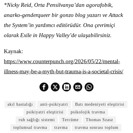
*Nicky Reid, Orta Pensilvanya’dan agorafobik,
anarko-genderqueer bir gonzo blog yazarı ve Attack
the System’in yardımcı editörüdür. Ona çevrimiçi
olarak Exile in Happy Valley’de ulaşabilirsiniz.
Kaynak:
https://www.counterpunch.org/2026/05/22/mental-
illness-may-be-a-myth-but-trauma-is-a-societal-crisis/
akıl hastalığı
anti-psikiyatri
Batı medeniyeti eleştirisi
psikiyatri eleştirisi
psikolojik travma
ruh sağlığı sistemi
Tercüme
Thomas Szasz
toplumsal travma
travma
travma sonrası toplum