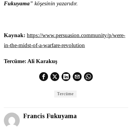
Fukuyama
” köşesinin yazarıdır.
Kaynak:
https://www.persuasion.community/p/were-
in-the-midst-of-a-warfare-revolution
Tercüme: Ali Karakuş
Tercüme
Francis Fukuyama