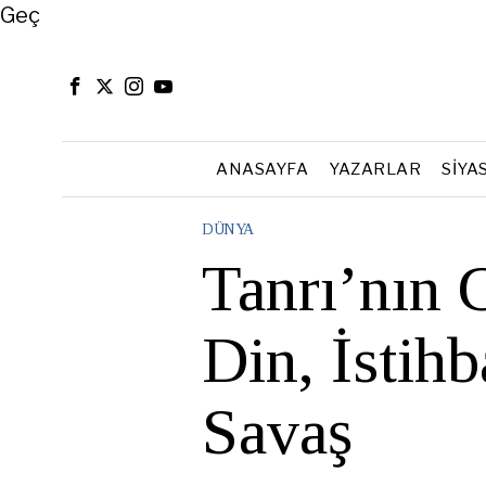
Close
Geç
ANASAYFA
YAZARLAR
SIYA
DÜNYA
Tanrı’nın 
Din, İstih
Savaş