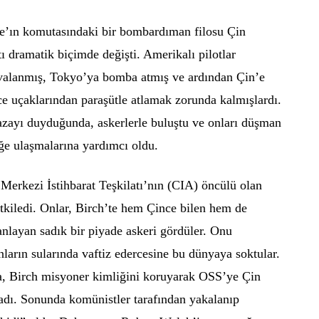
le’ın komutasındaki bir bombardıman filosu Çin
ı dramatik biçimde değişti. Amerikalı pilotlar
avalanmış, Tokyo’ya bomba atmış ve ardından Çin’e
ce uçaklarından paraşütle atlamak zorunda kalmışlardı.
kazayı duyduğunda, askerlerle buluştu ve onları düşman
üğe ulaşmalarına yardımcı oldu.
Merkezi İstihbarat Teşkilatı’nın (CIA) öncülü olan
etkiledi. Onlar, Birch’te hem Çince bilen hem de
anlayan sadık bir piyade askeri gördüler. Onu
nların sularında vaftiz edercesine bu dünyaya soktular.
, Birch misyoner kimliğini koruyarak OSS’ye Çin
adı. Sonunda komünistler tarafından yakalanıp