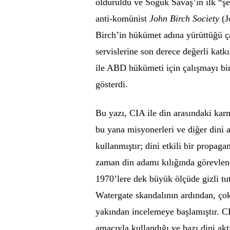
öldürüldü ve Soğuk Savaş’ın ilk “şe
anti-komünist
John Birch Society
(J
Birch’in hükümet adına yürüttüğü ça
servislerine son derece değerli kat
ile ABD hükümeti için çalışmayı bir
gösterdi.
Bu yazı, CIA ile din arasındaki kar
bu yana misyonerleri ve diğer dini ak
kullanmıştır; dini etkili bir propa
zaman din adamı kılığında görevlendir
1970’lere dek büyük ölçüde gizli t
Watergate skandalının ardından, ço
yakından incelemeye başlamıştır. C
amacıyla kullandığı ve bazı dini akt