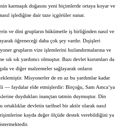
iğinin karmaşık doğasını yeni biçimlerde ortaya koyar ve
asıl işlediğine dair taze içgörüler sunar.
lerin ve dini grupların hükümetle iş birliğinden nasıl ve
ayarak öğreneceği daha çok şey vardır. Dışişleri
isyoner grupların vize işlemlerini hızlandırmalarına ve
ne sık sık yardımcı olmuştur. Bazı devlet kurumları da
 gıda ve diğer malzemeler sağlayarak onların
teklemiştir. Misyonerler de en az bu yardımlar kadar
ili — faydalar elde etmişlerdir: Birçoğu, Sam Amca’ya
klerine duydukları inançtan tatmin duymuştur. Din
 ortaklıklar devletin tarihsel bir aktör olarak nasıl
girişimlerine kayda değer ölçüde destek verebildiğini ya
östermektedir.