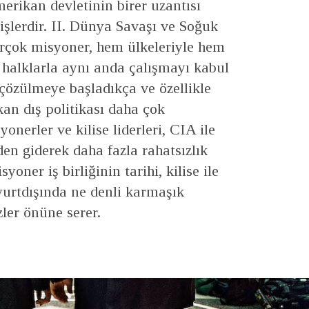
erikan devletinin birer uzantısı
işlerdir. II. Dünya Savaşı ve Soğuk
irçok misyoner, hem ülkeleriyle hem
 halklarla aynı anda çalışmayı kabul
çözülmeye başladıkça ve özellikle
n dış politikası daha çok
onerler ve kilise liderleri, CIA ile
nden giderek daha fazla rahatsızlık
ner iş birliğinin tarihi, kilise ile
 yurtdışında ne denli karmaşık
ler önüne serer.