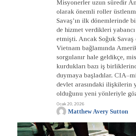
Misyonerler uzun süredir Am
olarak önemli roller üstlenm
Savaş’ın ilk dönemlerinde b
de hizmet verdikleri yabancı
etmişti. Ancak Soğuk Savaş 
Vietnam bağlamında Amerika
sorgulanır hale geldikçe, misy
kurdukları bazı iş birlikleri
duymaya başladılar. CIA–misyo
devlet arasındaki ilişkilerin
olduğunu yeni yönleriyle göz
Ocak 20, 2026
Matthew Avery Sutton