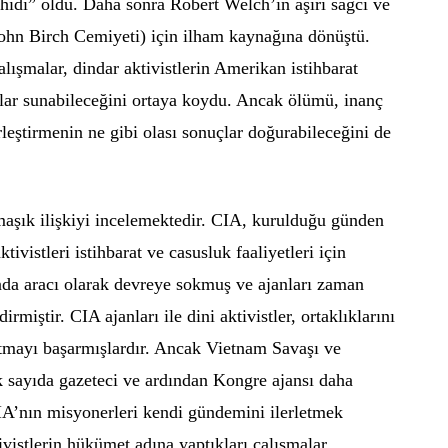
hidi” oldu. Daha sonra Robert Welch’in aşırı sağcı ve
ohn Birch Cemiyeti) için ilham kaynağına dönüştü.
lışmalar, dindar aktivistlerin Amerikan istihbarat
kılar sunabileceğini ortaya koydu. Ancak ölümü, inanç
leştirmenin ne gibi olası sonuçlar doğurabileceğini de
maşık ilişkiyi incelemektedir. CIA, kurulduğu günden
tivistleri istihbarat ve casusluk faaliyetleri için
ganda aracı olarak devreye sokmuş ve ajanları zaman
miştir. CIA ajanları ile dini aktivistler, ortaklıklarını
utmayı başarmışlardır. Ancak Vietnam Savaşı ve
k sayıda gazeteci ve ardından Kongre ajansı daha
IA’nın misyonerleri kendi gündemini ilerletmek
ivistlerin hükümet adına yaptıkları çalışmalar