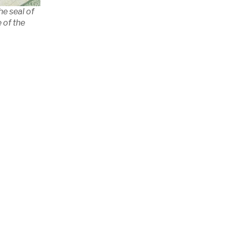
e seal of
 of the