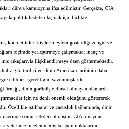
aldıkları dünya kamuoyuna ifşa edilmiştir. Gerçekte, CIA
 sayıda politik hedefe ulaşmak için birlikte
rını, konu ettikleri kişilerin eylem gösterdiği zengin ve
sağlam biçimde yerleştirmeye çalışmakta; inanç ve
 iniş çıkışlarıyla ilişkilendirmeye özen göstermektedir.
hultz gibi tarihçiler, dinin Amerikan tarihinin daha
egre edilmesi gerektiğini savunmuşlardır.
iği örneği, dinin görünüşte dinsel olmayan alanlarda
ştırmacılar için ne denli önemli olduğunu göstererek
ır. Özellikle istihbarat ve casusluk bağlamında, dinin
rı üzerinde somut etkileri olmuştur. CIA–misyoner
ındaki yeterince incelenmemiş kesişim noktalarını