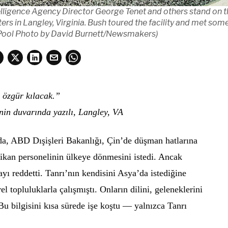
ligence Agency Director George Tenet and others stand on th
s in Langley, Virginia. Bush toured the facility and met some
(Pool Photo by David Burnett/Newsmakers)
i özgür kılacak.”
in duvarında yazılı, Langley, VA
nda, ABD Dışişleri Bakanlığı, Çin’de düşman hatlarına
kan personelinin ülkeye dönmesini istedi. Ancak
yı reddetti. Tanrı’nın kendisini Asya’da istediğine
l topluluklarla çalışmıştı. Onların dilini, geleneklerini
 Bu bilgisini kısa sürede işe koştu — yalnızca Tanrı