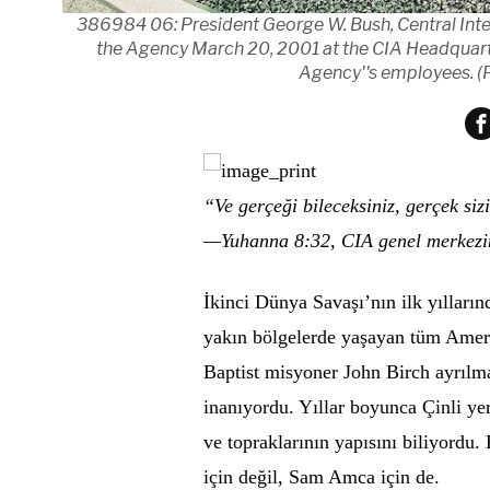
386984 06: President George W. Bush, Central Intel
the Agency March 20, 2001 at the CIA Headquarter
Agency''s employees. 
“Ve gerçeği bileceksiniz, gerçek siz
—Yuhanna 8:32, CIA genel merkezin
İkinci Dünya Savaşı’nın ilk yılları
yakın bölgelerde yaşayan tüm Ameri
Baptist misyoner John Birch ayrılma
inanıyordu. Yıllar boyunca Çinli yere
ve topraklarının yapısını biliyordu.
için değil, Sam Amca için de.