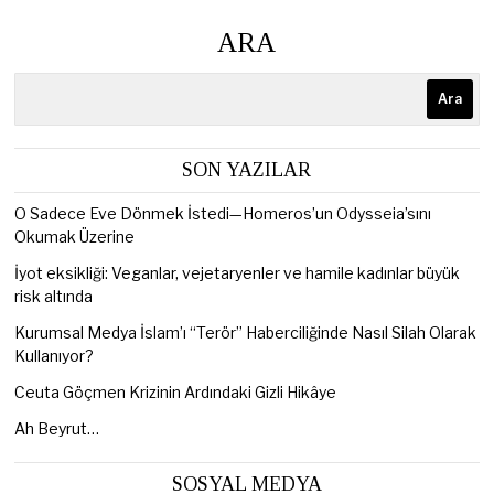
ARA
Ara
SON YAZILAR
O Sadece Eve Dönmek İstedi—Homeros’un Odysseia’sını
Okumak Üzerine
İyot eksikliği: Veganlar, vejetaryenler ve hamile kadınlar büyük
risk altında
Kurumsal Medya İslam’ı “Terör” Haberciliğinde Nasıl Silah Olarak
Kullanıyor?
Ceuta Göçmen Krizinin Ardındaki Gizli Hikâye
Ah Beyrut…
SOSYAL MEDYA