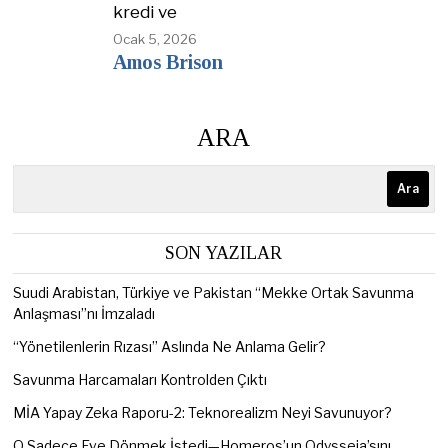
kredi ve
Ocak 5, 2026
Amos Brison
ARA
Ara
SON YAZILAR
Suudi Arabistan, Türkiye ve Pakistan “Mekke Ortak Savunma
Anlaşması”nı İmzaladı
“Yönetilenlerin Rızası” Aslında Ne Anlama Gelir?
Savunma Harcamaları Kontrolden Çıktı
MİA Yapay Zeka Raporu-2: Teknorealizm Neyi Savunuyor?
O Sadece Eve Dönmek İstedi—Homeros’un Odysseia’sını