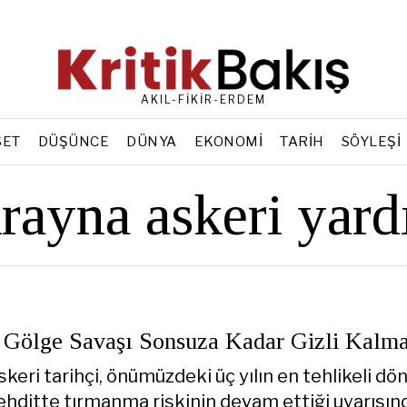
AKIL-FİKİR-ERDEM
SET
DÜŞÜNCE
DÜNYA
EKONOMI
TARIH
SÖYLEŞI
rayna askeri yard
 Gölge Savaşı Sonsuza Kadar Gizli Kalm
keri tarihçi, önümüzdeki üç yılın en tehlikeli d
tehditte tırmanma riskinin devam ettiği uyarısın