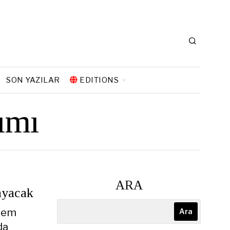
SON YAZILAR
EDITIONS
ımı
ARA
ayacak
önem
Ara
da