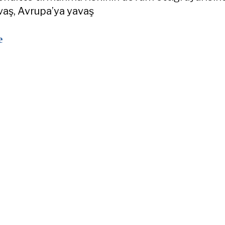
vaş, Avrupa’ya yavaş
e