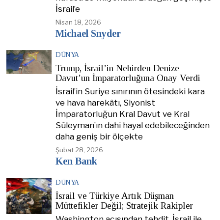
İsrail’e
Nisan 18, 2026
Michael Snyder
DÜNYA
Trump, İsrail’in Nehirden Denize
Davut’un İmparatorluğuna Onay Verdi
İsrail’in Suriye sınırının ötesindeki kara
ve hava harekâtı, Siyonist
İmparatorluğun Kral Davut ve Kral
Süleyman’ın dahi hayal edebileceğinden
daha geniş bir ölçekte
Şubat 28, 2026
Ken Bank
DÜNYA
İsrail ve Türkiye Artık Düşman
Müttefikler Değil; Stratejik Rakipler
Washington açısından tehdit, İsrail ile