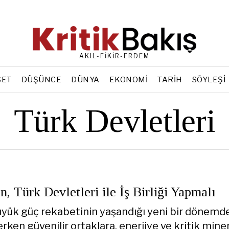
AKIL-FİKİR-ERDEM
SET
DÜŞÜNCE
DÜNYA
EKONOMI
TARIH
SÖYLEŞI
Türk Devletleri
, Türk Devletleri ile İş Birliği Yapmalı
yük güç rekabetinin yaşandığı yeni bir dönemd
ken güvenilir ortaklara, enerjiye ve kritik mine