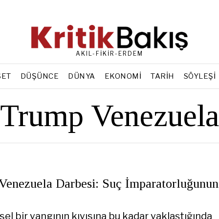
AKIL-FİKİR-ERDEM
SET
DÜŞÜNCE
DÜNYA
EKONOMI
TARIH
SÖYLEŞI
Trump Venezuela
Venezuela Darbesi: Suç İmparatorluğunun
el bir yangının kıyısına bu kadar yaklaştığında