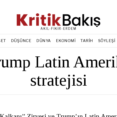
AKIL-FİKİR-ERDEM
SET
DÜŞÜNCE
DÜNYA
EKONOMI
TARIH
SÖYLEŞI
rump Latin Ameri
stratejisi
Kalkanı” Zirvesi ve Trump’ın Latin Amer