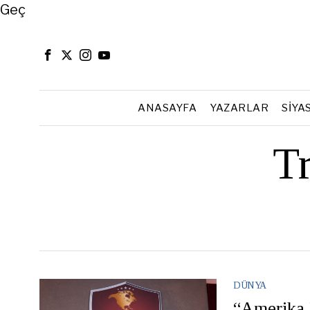
Close
Geç
ANASAYFA
YAZARLAR
SIYA
T
DÜNYA
“Amerika 