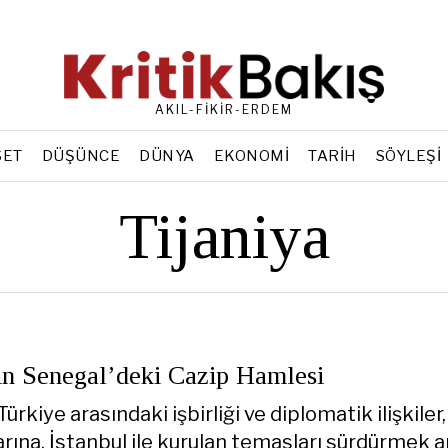
AKIL-FİKİR-ERDEM
SET
DÜŞÜNCE
DÜNYA
EKONOMI
TARIH
SÖYLEŞI
Tijaniya
in Senegal’deki Cazip Hamlesi
Türkiye arasındaki işbirliği ve diplomatik ilişkiler
larına, İstanbul ile kurulan temasları sürdürmek 