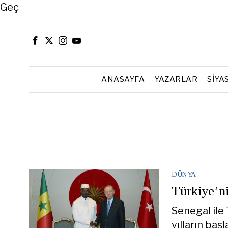
Close
Geç
ANASAYFA
YAZARLAR
SIYA
DÜNYA
Türkiye’n
Senegal ile 
yılların baş