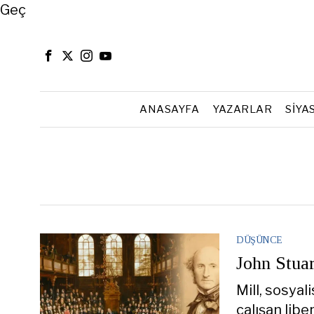
Close
Geç
ANASAYFA
YAZARLAR
SIYA
DÜŞÜNCE
John Stuar
Mill, sosyal
çalışan libe