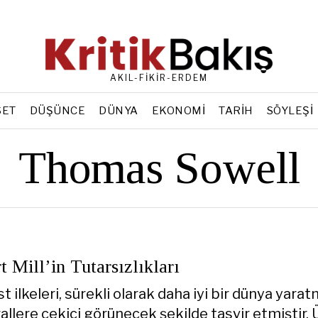
AKIL-FİKİR-ERDEM
SET
DÜŞÜNCE
DÜNYA
EKONOMI
TARIH
SÖYLEŞI
Thomas Sowell
t Mill’in Tutarsızlıkları
ist ilkeleri, sürekli olarak daha iyi bir dünya yara
rallere çekici görünecek şekilde tasvir etmiştir.