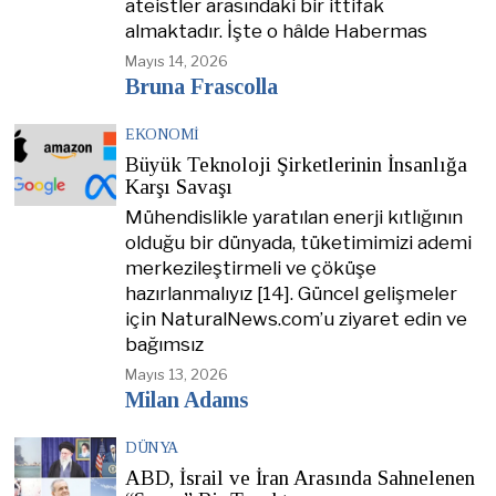
ateistler arasındaki bir ittifak
almaktadır. İşte o hâlde Habermas
Mayıs 14, 2026
Bruna Frascolla
EKONOMI
Büyük Teknoloji Şirketlerinin İnsanlığa
Karşı Savaşı
Mühendislikle yaratılan enerji kıtlığının
olduğu bir dünyada, tüketimimizi ademi
merkezileştirmeli ve çöküşe
hazırlanmalıyız [14]. Güncel gelişmeler
için NaturalNews.com’u ziyaret edin ve
bağımsız
Mayıs 13, 2026
Milan Adams
DÜNYA
ABD, İsrail ve İran Arasında Sahnelenen