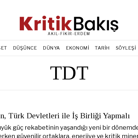
AKIL-FİKİR-ERDEM
SET
DÜŞÜNCE
DÜNYA
EKONOMI
TARIH
SÖYLEŞI
TDT
, Türk Devletleri ile İş Birliği Yapmalı
yük güç rekabetinin yaşandığı yeni bir dönemd
ken güvenilir ortaklara, enerjiye ve kritik mine