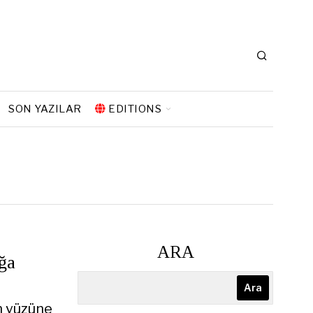
SON YAZILAR
EDITIONS
ARA
ığa
Ara
n yüzüne