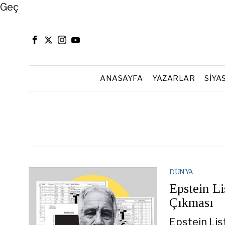
Close
Geç
ANASAYFA
YAZARLAR
SIYA
DÜNYA
Epstein Li
Çıkması
Epstein Lis