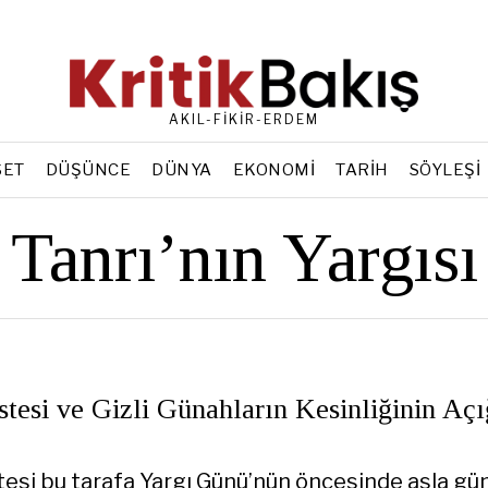
AKIL-FİKİR-ERDEM
SET
DÜŞÜNCE
DÜNYA
EKONOMI
TARIH
SÖYLEŞI
Tanrı’nın Yargısı
stesi ve Gizli Günahların Kesinliğinin Aç
tesi bu tarafa Yargı Günü’nün öncesinde asla gü