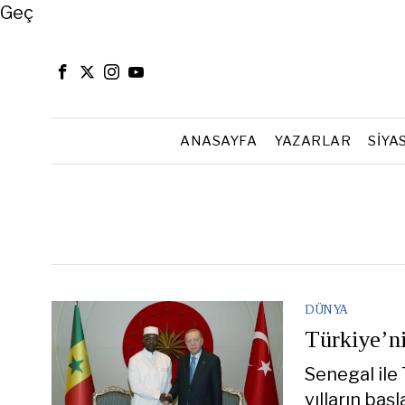
Close
Geç
ANASAYFA
YAZARLAR
SIYA
DÜNYA
Türkiye’n
Senegal ile 
yılların baş