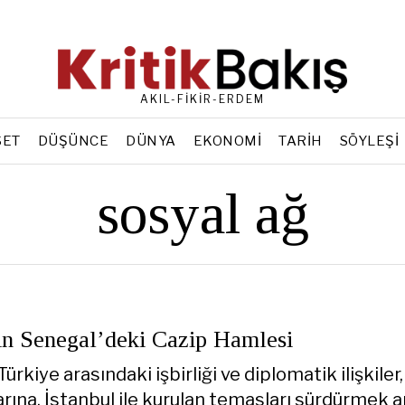
AKIL-FİKİR-ERDEM
SET
DÜŞÜNCE
DÜNYA
EKONOMI
TARIH
SÖYLEŞI
sosyal ağ
in Senegal’deki Cazip Hamlesi
Türkiye arasındaki işbirliği ve diplomatik ilişkiler
larına, İstanbul ile kurulan temasları sürdürmek 